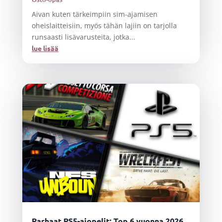
Aivan kuten tärkeimpiin sim-ajamisen
oheislaitteisiin, myös tähän lajiin on tarjolla
runsaasti lisävarusteita, jotka...
lue lisää
Parhaat PS5-ajopelit: Top 6 vuonna 2026