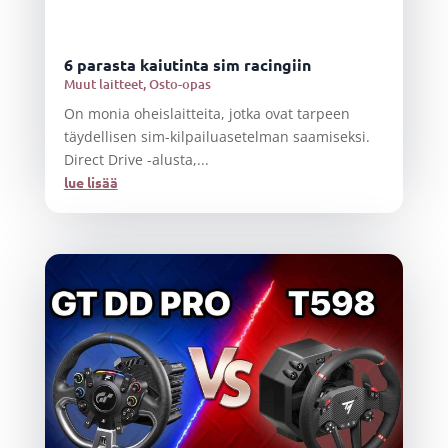
6 parasta kaiutinta sim racingiin
Muut laitteet
,
Osto-opas
On monia oheislaitteita, jotka ovat tarpeen
täydellisen sim-kilpailuasetelman saamiseksi.
Direct Drive -alusta,...
lue lisää