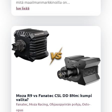
mitä maailmanmarkkinoilla on...
lue lisää
Moza R9 vs Fanatec CSL DD 8Nm: kumpi
valita?
Fanatec
,
Moza Racing
,
Ohjauspyörän pohja
,
Osto-
opas