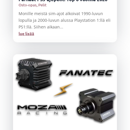
Osto-opas
,
Pelit
Monille meistä sim-ajot alkoivat 1990-luvun
lopulla ja 2000-luvun alussa Playstation 1:llä eli
PS1:llä. Siihen aikaan...
lue lisää