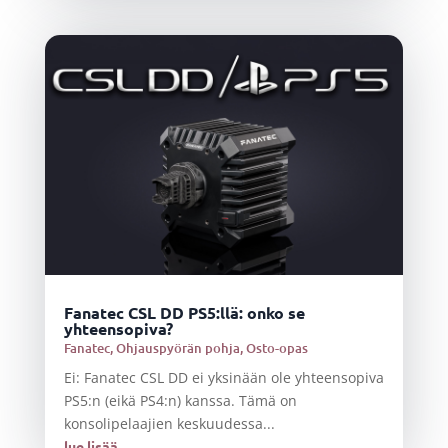
Fanatec CSL DD PS5:llä: onko se
yhteensopiva?
Fanatec
,
Ohjauspyörän pohja
,
Osto-opas
Ei: Fanatec CSL DD ei yksinään ole yhteensopiva
PS5:n (eikä PS4:n) kanssa. Tämä on
konsolipelaajien keskuudessa...
lue lisää