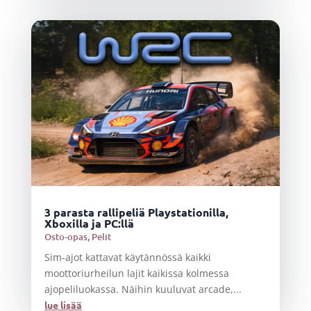
3 parasta rallipeliä Playstationilla,
Xboxilla ja PC:llä
Osto-opas
,
Pelit
Sim-ajot kattavat käytännössä kaikki
moottoriurheilun lajit kaikissa kolmessa
ajopeliluokassa. Näihin kuuluvat arcade,...
lue lisää