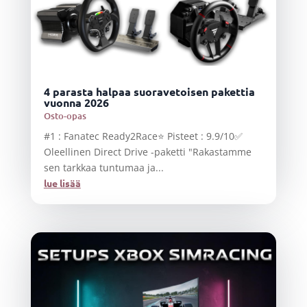
4 parasta halpaa suoravetoisen pakettia
vuonna 2026
Osto-opas
#1 : Fanatec Ready2Race⭐ Pisteet : 9.9/10✅
Oleellinen Direct Drive -paketti "Rakastamme
sen tarkkaa tuntumaa ja...
lue lisää