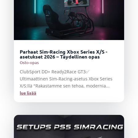
Parhaat Sim-Racing Xbox Series X/S -
asetukset 2026 – Täydellinen opas
Osto-opas
ClubSport DD+ Ready2Race GT3✅
Ultimaattinen Sim-Racing-asetus Xbox Series
X/S:llä "Rakastamme sen tehoa, modernia...
lue lisää