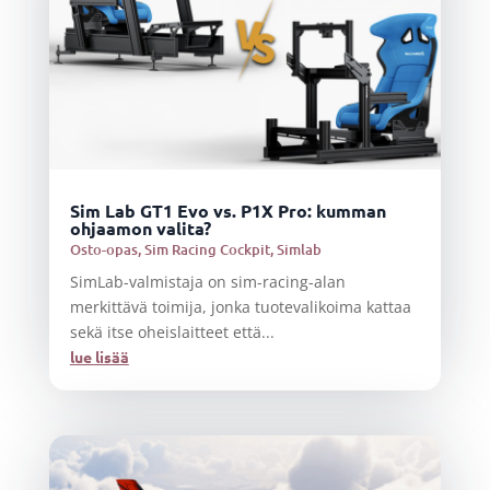
Sim Lab GT1 Evo vs. P1X Pro: kumman
ohjaamon valita?
Osto-opas
,
Sim Racing Cockpit
,
Simlab
SimLab-valmistaja on sim-racing-alan
merkittävä toimija, jonka tuotevalikoima kattaa
sekä itse oheislaitteet että...
lue lisää