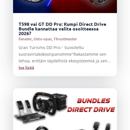
T598 vai GT DD Pro: Kumpi Direct Drive
Bundle kannattaa valita osoitteessa
2026?
Fanatec
,
Osto-opas
,
Thrustmaster
Gran Turismo DD Pro✅ Suositeltu
suoravirtakokoonpanomme"Rakastamme sen
tehoa, erittäin täydellistä ekosysteemiä ja sen...
lue lisää