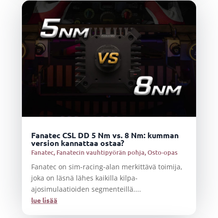
Fanatec CSL DD 5 Nm vs. 8 Nm: kumman
version kannattaa ostaa?
Fanatec
,
Fanatecin vauhtipyörän pohja
,
Osto-opas
Fanatec on sim-racing-alan merkittävä toimija,
joka on läsnä lähes kaikilla kilpa-
ajosimulaatioiden segmenteillä....
lue lisää