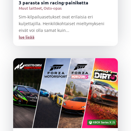
3 parasta sim racing-painiketta
Muut laitteet
,
Osto-opas
Sim-kilpailuasetukset ovat erilaisia eri
kuljettajilla. Henkilökohtaiset mieltymykseni
eivät voi olla samat kuin...
lue lisää