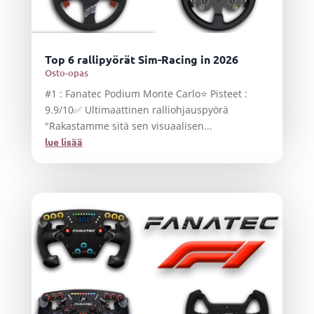
Top 6 rallipyörät Sim-Racing in 2026
Osto-opas
#1 : Fanatec Podium Monte Carlo⭐ Pisteet :
9.9/10✅ Ultimaattinen ralliohjauspyörä
"Rakastamme sitä sen visuaalisen...
lue lisää