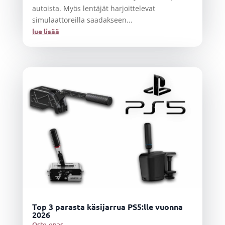
autoista. Myös lentäjät harjoittelevat
simulaattoreilla saadakseen...
lue lisää
Top 3 parasta käsijarrua PS5:lle vuonna
2026
Osto-opas