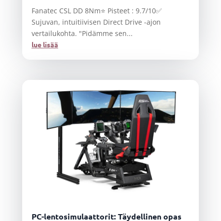
Fanatec CSL DD 8Nm⭐ Pisteet : 9.7/10✅
Sujuvan, intuitiivisen Direct Drive -ajon
vertailukohta. "Pidämme sen...
lue lisää
PC-lentosimulaattorit: Täydellinen opas