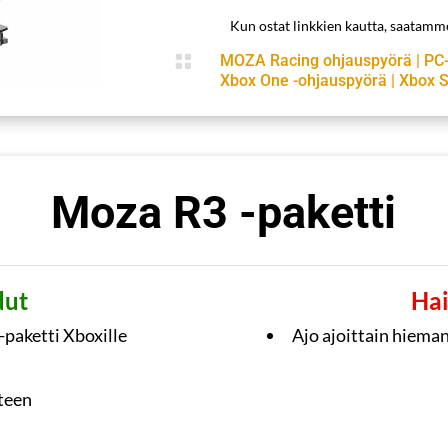
Kun ostat linkkien kautta, saatam

MOZA Racing ohjauspyörä
|
PC
Xbox One -ohjauspyörä
|
Xbox S
Moza R3 -paketti
dut
Hai
-paketti Xboxille
Ajo ajoittain hiema
teen