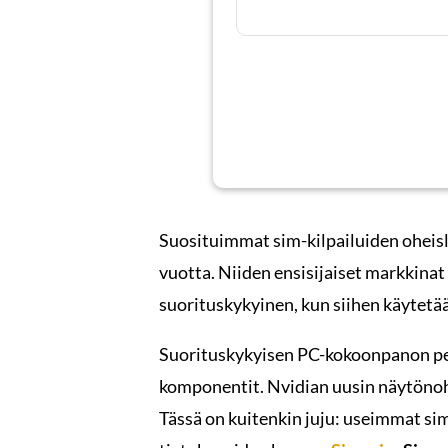
Suosituimmat sim-kilpailuiden oheisla
vuotta. Niiden ensisijaiset markkinat
suorituskykyinen, kun siihen käytet
Suorituskykyisen PC-kokoonpanon perus
komponentit. Nvidian uusin näytönohj
Tässä on kuitenkin juju: useimmat sim