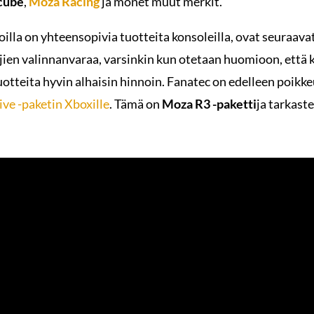
cube
,
Moza
Racing
ja monet muut merkit.
oilla on yhteensopivia tuotteita konsoleilla, ovat seuraava
jien valinnanvaraa, varsinkin kun otetaan huomioon, että 
uotteita hyvin alhaisin hinnoin. Fanatec on edelleen poikk
ve -paketin Xboxille
. Tämä on
Moza R3 -paketti
ja tarkast