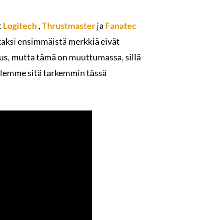
t
Logitech
,
Thrustmaster
ja
Fanatec
kaksi ensimmäistä merkkiä eivät
eus, mutta tämä on muuttumassa, sillä
elemme sitä tarkemmin tässä