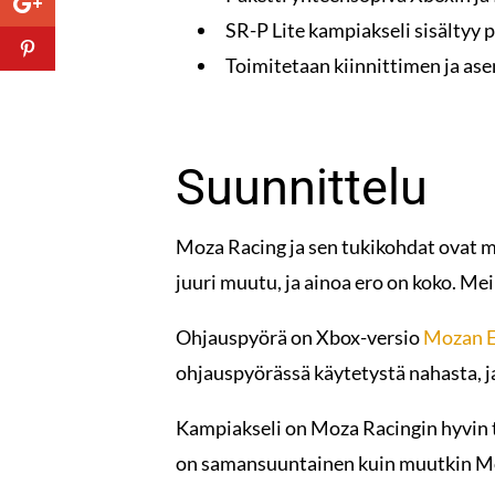
SR-P Lite kampiakseli sisältyy p
Toimitetaan kiinnittimen ja as
Suunnittelu
Moza Racing ja sen tukikohdat ovat me
juuri muutu, ja ainoa ero on koko. Meil
Ohjauspyörä on Xbox-versio
Mozan E
ohjauspyörässä käytetystä nahasta, j
Kampiakseli on Moza Racingin hyvin
on samansuuntainen kuin muutkin Mo