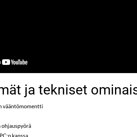
mät ja tekniset ominai
nm vääntömomentti
n ohjauspyörä
 PC:n kanssa