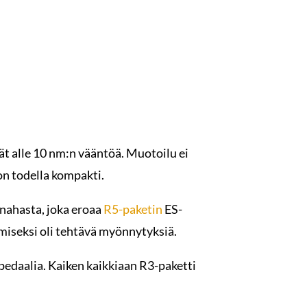
vät alle 10 nm:n vääntöä. Muotoilu ei
 on todella kompakti.
-nahasta, joka eroaa
R5-paketin
ES-
miseksi oli tehtävä myönnytyksiä.
2 pedaalia. Kaiken kaikkiaan R3-paketti