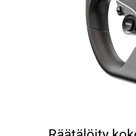
Räätälöity ko