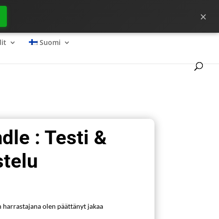
×
ta pääset hyvään alkuun ?
it
Suomi
le : Testi &
stelu
n harrastajana olen päättänyt jakaa