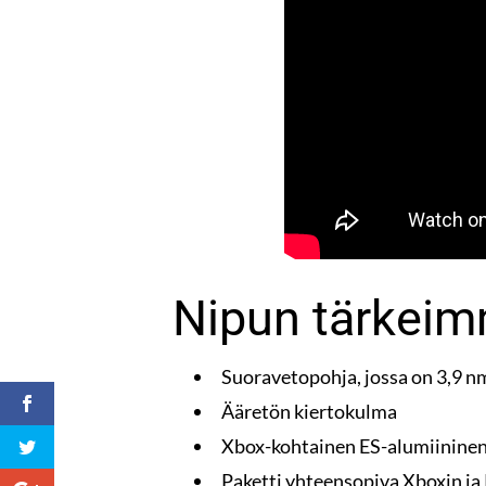
Nipun tärkeim
Suoravetopohja, jossa on 3,9 
Ääretön kiertokulma
Xbox-kohtainen ES-alumiinine
Paketti yhteensopiva Xboxin ja