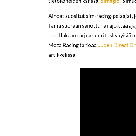
tietokoneiden kanssa.
Simagic
,
Simu
Ainoat suositut sim-racing-pelaajat, j
Tämä suoraan sanottuna rajoittaa aja
todellakaan tarjoa suorituskykyisiä t
Moza Racing tarjoaa
uuden Direct Dri
artikkelissa.