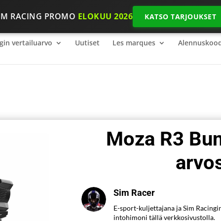
IM RACING PROMO
ELOKUU 2026
KATSO TARJOUKSET
gin vertailuarvo
2026 SimRacing: Mitä varusteita tarvitset, jot
gin vertailuarvo
Uutiset
Les marques
Alennuskood
Moza R3 Bund
arvo
Sim Racer
E-sport-kuljettajana ja Sim Racingi
intohimoni tällä verkkosivustolla.