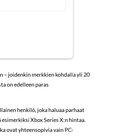
n – joidenkin merkkien kohdalla yli 20
sta on edelleen paras
llainen henkilö, joka haluaa parhaat
 esimerkiksi Xbox Series X:n hintaa.
tka ovat yhteensopivia vain PC-