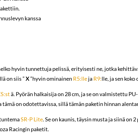
akettiin.
ennuslevyn kanssa
lko hyvin tunnettuja pelissä, erityisesti ne, jotka kehittä
lä on siis ”
X
”hyvin ominainen
R5:lle
ja
R9:
lle, ja sen koko
S:st
ä. Pyörän halkaisija on 28 cm, ja se on valmistettu PU
a tämä on odotettavissa, sillä tämän paketin hinnan alenta
 tuntema
SR-P Lite
. Se on kaunis, täysin musta ja siinä on 
za Racingin paketit.