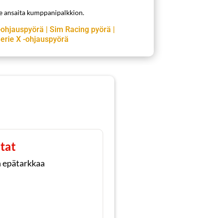
me ansaita kumppanipalkkion.
-ohjauspyörä
|
Sim Racing pyörä
|
erie X -ohjauspyörä
tat
n epätarkkaa