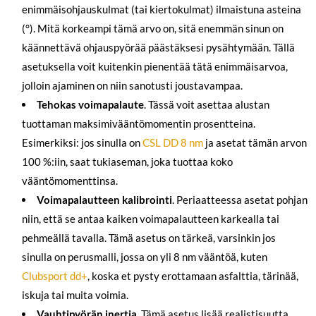
enimmäisohjauskulmat (tai kiertokulmat) ilmaistuna asteina
(°). Mitä korkeampi tämä arvo on, sitä enemmän sinun on
käännettävä ohjauspyörää päästäksesi pysähtymään. Tällä
asetuksella voit kuitenkin pienentää tätä enimmäisarvoa,
jolloin ajaminen on niin sanotusti joustavampaa.
Tehokas voimapalaute
. Tässä voit asettaa alustan
tuottaman maksimivääntömomentin prosentteina.
Esimerkiksi: jos sinulla on
CSL DD 8 nm
ja asetat tämän arvon
100 %:iin, saat tukiaseman, joka tuottaa koko
vääntömomenttinsa.
Voimapalautteen kalibrointi
. Periaatteessa asetat pohjan
niin, että se antaa kaiken voimapalautteen karkealla tai
pehmeällä tavalla. Tämä asetus on tärkeä, varsinkin jos
sinulla on perusmalli, jossa on yli 8 nm vääntöä, kuten
Clubsport dd+
, koska et pysty erottamaan asfalttia, tärinää,
iskuja tai muita voimia.
Vauhtipyörän inertia
. Tämä asetus lisää realistisuutta,