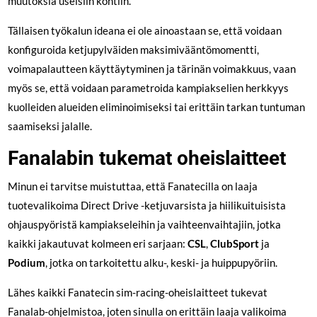
muutoksia useisiin kohtiin.
Tällaisen työkalun ideana ei ole ainoastaan se, että voidaan
konfiguroida ketjupylväiden maksimivääntömomentti,
voimapalautteen käyttäytyminen ja tärinän voimakkuus, vaan
myös se, että voidaan parametroida kampiakselien herkkyys
kuolleiden alueiden eliminoimiseksi tai erittäin tarkan tuntuman
saamiseksi jalalle.
Fanalabin tukemat oheislaitteet
Minun ei tarvitse muistuttaa, että Fanatecilla on laaja
tuotevalikoima Direct Drive -ketjuvarsista ja hiilikuituisista
ohjauspyöristä kampiakseleihin ja vaihteenvaihtajiin, jotka
kaikki jakautuvat kolmeen eri sarjaan:
CSL
,
ClubSport
ja
Podium
, jotka on tarkoitettu alku-, keski- ja huippupyöriin.
Lähes kaikki Fanatecin sim-racing-oheislaitteet tukevat
Fanalab-ohjelmistoa, joten sinulla on erittäin laaja valikoima