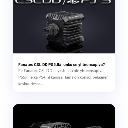
Fanatec CSL DD PS5:llä: onko se yhteensopiva?
Ei: Fanatec CSL DD ei yksinään ole yhteensopiva
PS5:n (eikä PS4:n) kanssa. Tämä on konsolipelaajien
keskuudessa...