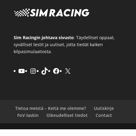
Sim Racingin johtava sivusto
: Täydelliset oppaat,
syvälliset testit ja uutiset, jotta tiedät kaiken
kilpasimulaatiosta.
YouTube
Instagram
TikTok
Facebook
X
Tietoa meistä – Keitä me olemme?
Uutiskirje
FoV-laskin
Oikeudelliset tiedot
Contact