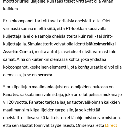
moottoriurheilulajeille, kun taas toiset yrittävät olla vähän
kaikkea.
Eri kokoonpanot tarkoittavat erilaisia oheislaitteita. Olet
varmasti samaa mieltä siitä, että F1-luokkaa suosivalla
kuljettajalla ei ole samoja oheislaitteita kuin ralli- tai drift-
kuljettajalla. Simulaattorit voivat olla identtisiä
(esimerkiksi
Assetto Corsa
), mutta autot ja asetukset eivät varmasti ole
samat. Aina on kuitenkin olemassa kohta, joka yhdistää
kokoonpanot, keskeinen elementti, jota konfiguraatio ei voi olla
olemassa, ja se on
perusta
.
Sim-kilpailujen maailmanlaajuisten toimijoiden joukossa on
Fanatec
, saksalainen valmistaja, joka on ollut pelissä mukana jo
yli 20 vuotta.
Fanatec
tarjoaa laajan tuotevalikoiman kaikkien
maailman sim-kilpailijoiden tarpeisiin, ja se kehittää
oheislaitteisiinsa sekä laitteiston että ohjelmiston varmistaen,
että sen alustat toimivat täydellisesti. On selvää, että
Direct