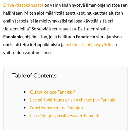
Drive
-tietokannasta
on vain vähän hyötyä ilman ohjelmistoa sen
hallintaan. Miten aiot määrittää asetukset, mukauttaa alustan
omiin tarpeisiisi ja mieltymyksiisi tai jopa käyttää sitä eri
tieteenaloilla? Se selviää seuraavassa. Esittelen sinulle
Fanalabin
, ohjelmiston, jolla hallitaan
Fanatecin
sim-ajamisen
oheislaitteita ketjupolkimista ja
polkimista
ohjauspyöriin
ja
vaihteiden vaihtamiseen.
Table of Contents
Qu’est-ce que Fanalab ?
Les périphériques pris en charge par Fanalab
Fonctionnement de Fanalab
Les réglages possibles avec Fanalab