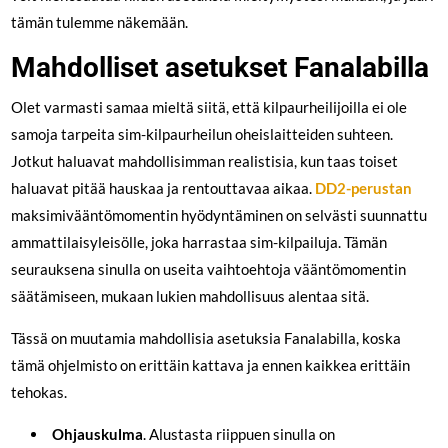
tämän tulemme näkemään.
Mahdolliset asetukset Fanalabilla
Olet varmasti samaa mieltä siitä, että kilpaurheilijoilla ei ole
samoja tarpeita sim-kilpaurheilun oheislaitteiden suhteen.
Jotkut haluavat mahdollisimman realistisia, kun taas toiset
haluavat pitää hauskaa ja rentouttavaa aikaa.
DD2-perustan
maksimivääntömomentin hyödyntäminen on selvästi suunnattu
ammattilaisyleisölle, joka harrastaa sim-kilpailuja. Tämän
seurauksena sinulla on useita vaihtoehtoja vääntömomentin
säätämiseen, mukaan lukien mahdollisuus alentaa sitä.
Tässä on muutamia mahdollisia asetuksia Fanalabilla, koska
tämä ohjelmisto on erittäin kattava ja ennen kaikkea erittäin
tehokas.
Ohjauskulma
. Alustasta riippuen sinulla on