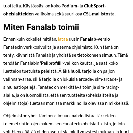
tuotteita. Käytössäsi on koko
Podium-
ja
ClubSport-
oheislaitteiden
valikoima sekä suuri osa
CSL-mallistosta
.
Miten Fanalab toimii
Ennen kuin kokeilet mitään,
lataa
uusin
Fanalab-versio
Fanatecin verkkosivuilta ja asenna ohjelmisto. Kun tämä on
tehty, käynnistä Fanalab ja yhdistä se tietokoneen simuun. Tämä
tehdään Fanalabin
’Peliprofiili
’-valikon kautta, ja saat koko
luettelon tuetuista peleistä. Äläkä huoli, tarjolla on paljon
valinnanvaraa, sillä tarjolla on lukuisia arcade-, sim-arcade- ja
simulaatiopelejä. Fanatec on merkittävä toimija sim-racing-
alalla, ja on luonnollista, että sen tuotteita (oheislaitteita ja
ohjelmistoja) tuetaan monissa markkinoilla olevissa nimikkeissä.
Ohjelmiston yhdistäminen simuun mahdollistaa tärkeiden
telemetriatietojen hakemisen Fanatecin oheislaitteista, jolloin
voit hienosäätää niiden asetuksia mieltymystesi mukaan, ja juuri