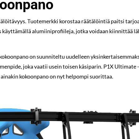
koonpano
älöitävyys. Tuotemerkki korostaa räätälöintiä paitsi tarjo
s käyttämällä alumiiniprofiileja, jotka voidaan kiinnittää l
kokoonpano on suunniteltu uudelleen yksinkertaisemmaksi
oimenpide, joka vaatii usein toisen käsiparin. P1X Ultimate 
a ainakin kokoonpano on nyt helpompi suorittaa.