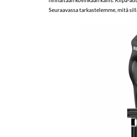
hinnaltaan kovinkaan kallis. Kilpa-aut
Seuraavassa tarkastelemme, mitä sillä