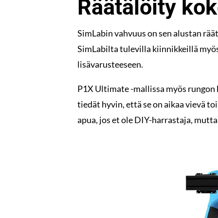
Räätälöity ko
SimLabin vahvuus on sen alustan räät
SimLabilta tulevilla kiinnikkeillä myö
lisävarusteeseen.
P1X Ultimate -mallissa myös rungon 
tiedät hyvin, että se on aikaa vievä t
apua, jos et ole DIY-harrastaja, mutt