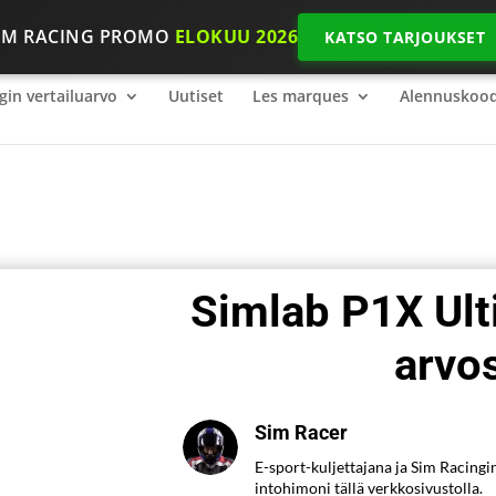
IM RACING PROMO
ELOKUU 2026
KATSO TARJOUKSET
gin vertailuarvo
2026 SimRacing: Mitä varusteita tarvitset, jot
gin vertailuarvo
Uutiset
Les marques
Alennuskood
Simlab P1X Ulti
arvo
Sim Racer
E-sport-kuljettajana ja Sim Racingi
intohimoni tällä verkkosivustolla.