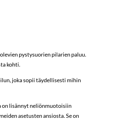
levien pystysuorien pilarien paluu.
ta kohti.
un, joka sopii täydellisesti mihin
a on lisännyt neliönmuotoisiin
yneiden asetusten ansiosta. Se on