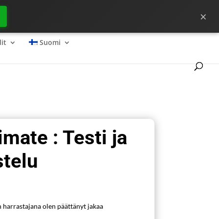
×
ta pääset hyvään alkuun ?
it
Suomi
mate : Testi ja
stelu
n harrastajana olen päättänyt jakaa