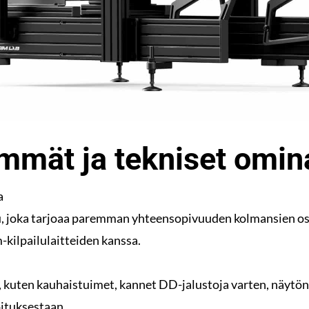
immät ja tekniset omin
a
u, joka tarjoaa paremman yhteensopivuuden kolmansien osa
kilpailulaitteiden kanssa.
, kuten kauhaistuimet, kannet DD-jalustoja varten, näytön
oituksestaan