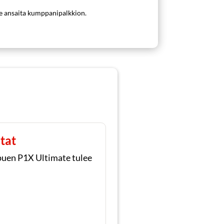
me ansaita kumppanipalkkion.
tat
ppuen P1X Ultimate tulee