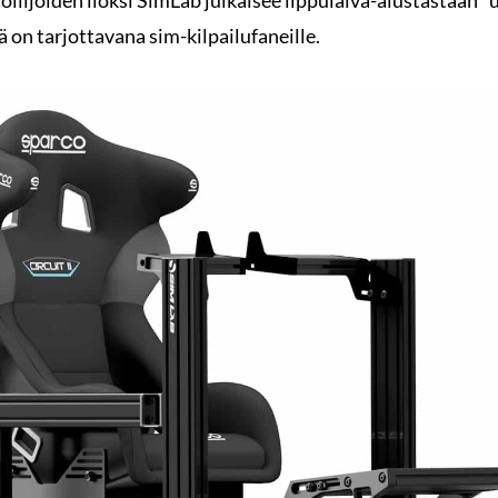
oilijoiden iloksi SimLab julkaisee lippulaiva-alustastaan 
 on tarjottavana sim-kilpailufaneille.