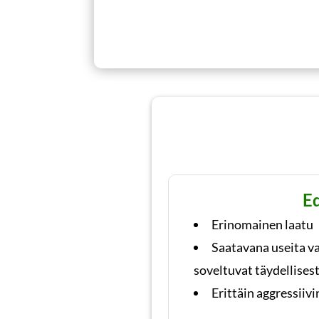
E
Erinomainen laatu
Saatavana useita va
soveltuvat täydellisesti
Erittäin aggressiiv