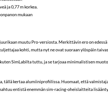
veä ja 0,77 m korkea.
okoonpanon mukaan
uurikaan muutu Pro-versiosta. Merkittävin ero on edessä o
kuljettajaa kohti, mutta nyt ne ovat suoraan ylöspäin taivas
ten SimLabilta tuttu, ja se tarjoaa minimalistisen muotoil
 tällä kertaa alumiiniprofiilissa. Huomaat, että valmistaj
 mahtuu entistä enemmän sim-racing-oheislaitteita lisäänt