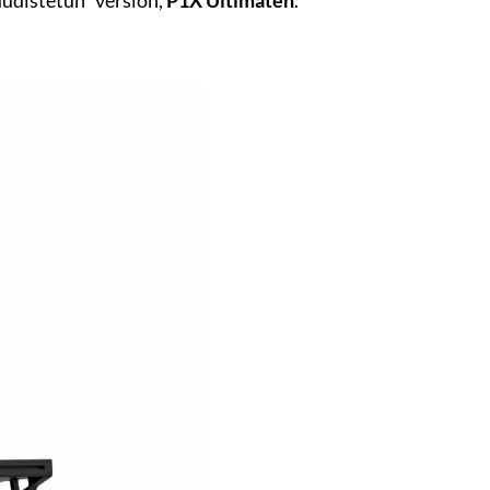
”uudistetun” version,
P1X Ultimaten
.