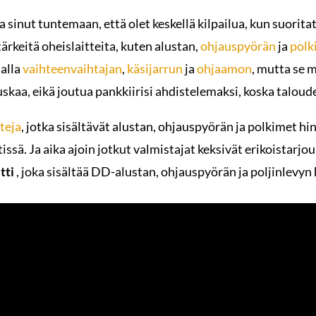
sinut tuntemaan, että olet keskellä kilpailua, kun suoritat
rkeitä oheislaitteita, kuten alustan,
ohjauspyörän
ja
polk
alla
vaihteenvaihtajan
,
käsijarrun
ja
ohjaamon
, mutta se 
hauskaa, eikä joutua pankkiirisi ahdistelemaksi, koska taloud
teja
, jotka sisältävät alustan, ohjauspyörän ja polkimet hin
sä. Ja aika ajoin jotkut valmistajat keksivät erikoistarjou
tti
, joka sisältää DD-alustan, ohjauspyörän ja poljinlevyn