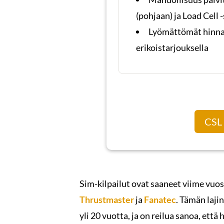
(pohjaan) ja Load Cell -
Lyömättömät hinnat
erikoistarjouksella
CSL
Sim-kilpailut ovat saaneet viime vuos
Thrustmaster
ja
Fanatec
. Tämän lajin
yli 20 vuotta, ja on reilua sanoa, että