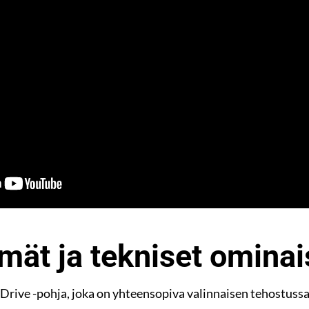
mät ja tekniset omina
rive -pohja, joka on yhteensopiva valinnaisen tehostussa