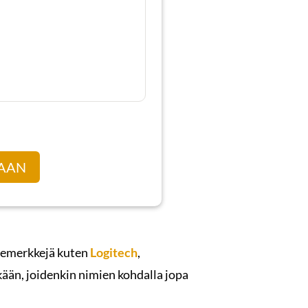
TAAN
uotemerkkejä kuten
Logitech
,
itkään, joidenkin nimien kohdalla jopa