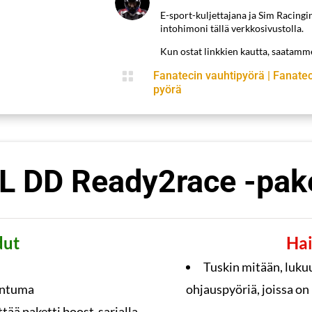
E-sport-kuljettajana ja Sim Racingi
intohimoni tällä verkkosivustolla.
Kun ostat linkkien kautta, saatam

Fanatecin vauhtipyörä
|
Fanatec
pyörä
L DD Ready2race -pake
dut
Hai
Tuskin mitään, luku
untuma
ohjauspyöriä, joissa o
tää paketti boost-sarjalla