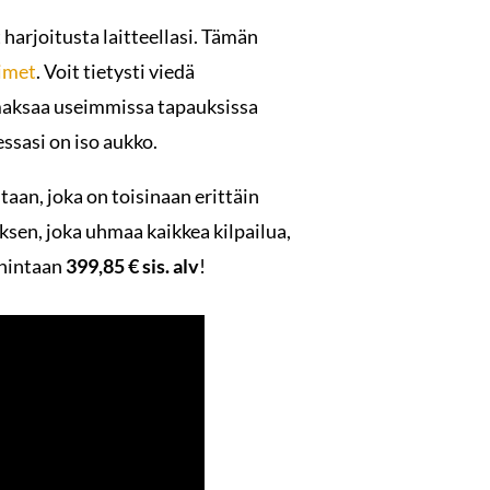
 harjoitusta laitteellasi. Tämän
imet
. Voit tietysti viedä
maksaa useimmissa tapauksissa
essasi on iso aukko.
taan, joka on toisinaan erittäin
ksen, joka uhmaa kaikkea kilpailua,
 hintaan
399,85 € sis. alv
!