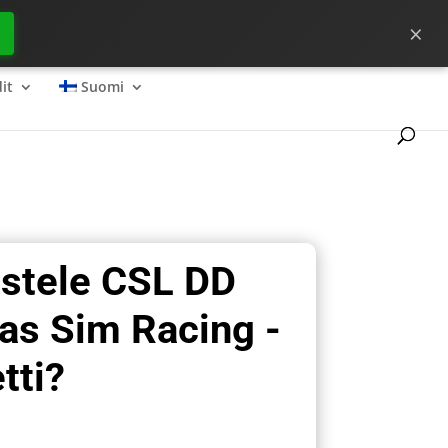
×
ta pääset hyvään alkuun ?
it
Suomi
ostele CSL DD
as Sim Racing -
tti?