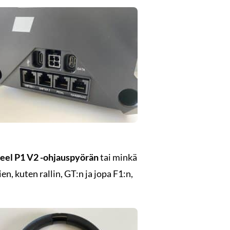
eel P1 V2 -ohjauspyörän
tai minkä
ien, kuten rallin, GT:n ja jopa F1:n,