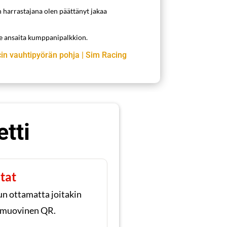
n harrastajana olen päättänyt jakaa
me ansaita kumppanipalkkion.
in vauhtipyörän pohja
|
Sim Racing
tti
tat
un ottamatta joitakin
n muovinen QR.