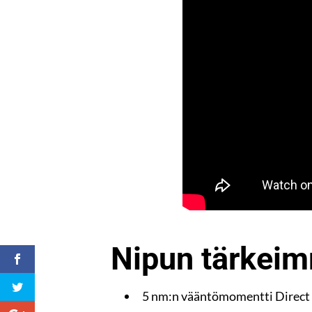
Nipun tärkeim
5 nm:n vääntömomentti Direct D