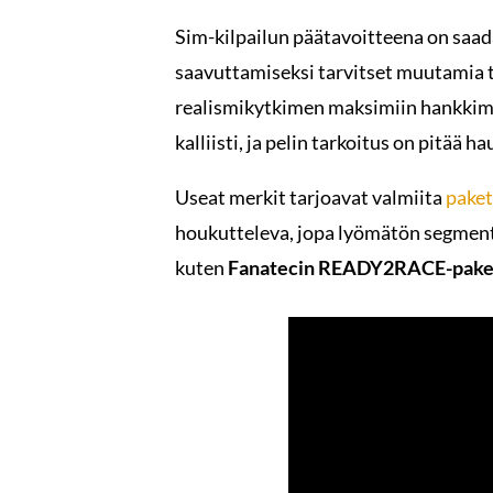
Sim-kilpailun päätavoitteena on saada 
saavuttamiseksi tarvitset muutamia tä
realismikytkimen maksimiin hankkim
kalliisti, ja pelin tarkoitus on pitää 
Useat merkit tarjoavat valmiita
paket
houkutteleva, jopa lyömätön segmentis
kuten
Fanatecin
READY2RACE-pake