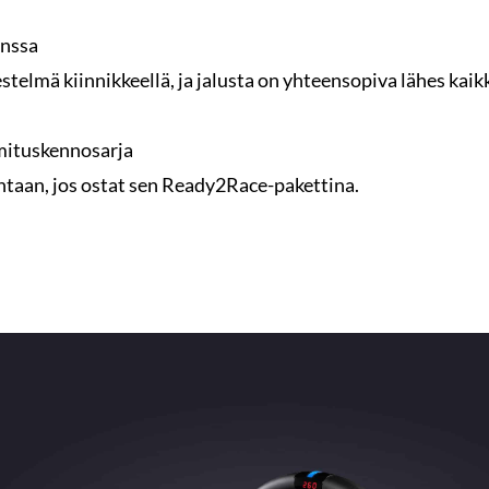
anssa
estelmä kiinnikkeellä, ja jalusta on yhteensopiva lähes kai
mituskennosarja
taan, jos ostat sen Ready2Race-pakettina.