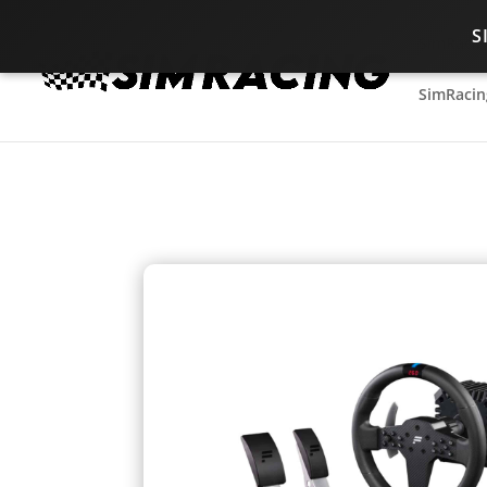
S
SimRacin
SimRacin