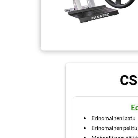
CS
E
Erinomainen laatu
Erinomainen pelit
Mahdollisuus päivit