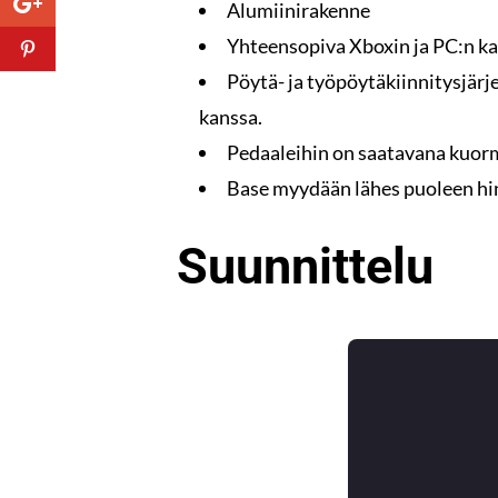
Alumiinirakenne
Yhteensopiva Xboxin ja PC:n k
Pöytä- ja työpöytäkiinnitysjärj
kanssa.
Pedaaleihin on saatavana kuor
Base myydään lähes puoleen hin
Suunnittelu