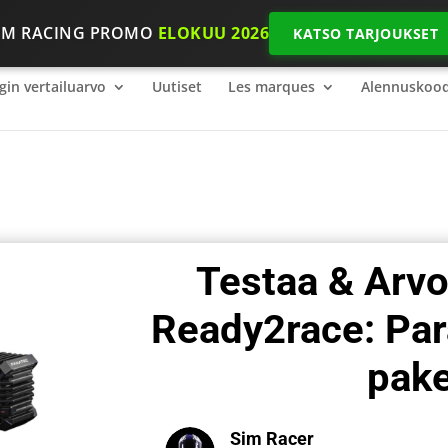
IM RACING PROMO
ELOKUU 2026
KATSO TARJOUKSET
gin vertailuarvo
2026 SimRacing: Mitä varusteita tarvitset, jot
gin vertailuarvo
Uutiset
Les marques
Alennuskood
Testaa & Arv
Ready2race: Par
pake
Sim Racer