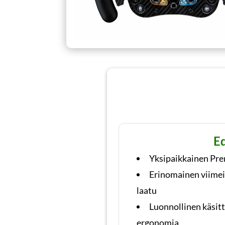
E
Yksipaikkainen Pr
Erinomainen viimei
laatu
Luonnollinen käsitt
ergonomia