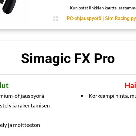
Kun ostat linkkien kautta, saatam

PC-ohjauspyörä
|
Sim Racing p
Simagic FX Pro
dut
Hai
emium-ohjauspyörä
Korkeampi hinta, mut
stely ja rakentamisen
ely ja moitteeton