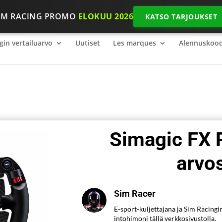
IM RACING PROMO
ELOKUU 2026
KATSO TARJOUKSET
gin vertailuarvo
2026 SimRacing: Mitä varusteita tarvitset, jot
gin vertailuarvo
Uutiset
Les marques
Alennuskood
Simagic FX P
arvo
Sim Racer
E-sport-kuljettajana ja Sim Racingi
intohimoni tällä verkkosivustolla.