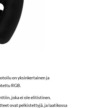
toilu on yksinkertainen ja
autettu RGB.
iin, joka ei ole elitistinen.
eet ovat pelkistettyjä, ja laatikossa