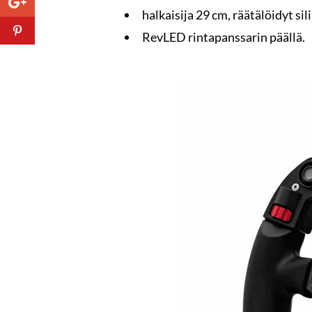
halkaisija 29 cm, räätälöidyt s
RevLED rintapanssarin päällä.