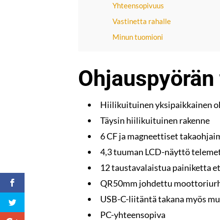
Yhteensopivuus
Vastinetta rahalle
Minun tuomioni
Ohjauspyörän 
Hiilikuituinen yksipaikkainen 
Täysin hiilikuituinen rakenne
6 CF ja magneettiset takaohjai
4,3 tuuman LCD-näyttö telemet
12 taustavalaistua painiketta et
QR50mm johdettu moottoriurhe
USB-C-liitäntä takana myös mui
PC-yhteensopiva