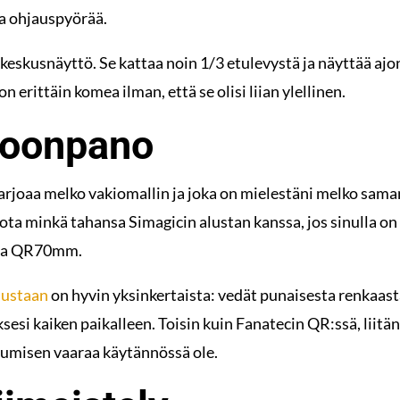
aa ohjauspyörää.
n keskusnäyttö. Se kattaa noin 1/3 etulevystä ja näyttää a
erittäin komea ilman, että se olisi liian ylellinen.
koonpano
joaa melko vakiomallin ja joka on mielestäni melko saman
ota minkä tahansa Simagicin alustan kanssa, jos sinulla o
 ja QR70mm.
lustaan
on hyvin yksinkertaista: vedät punaisesta renkaast
sesi kaiken paikalleen. Toisin kuin Fanatecin QR:ssä, liitän
tumisen vaaraa käytännössä ole.