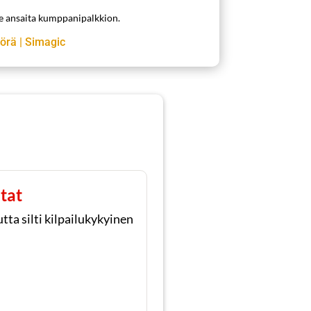
me ansaita kumppanipalkkion.
yörä
|
Simagic
tat
ta silti kilpailukykyinen