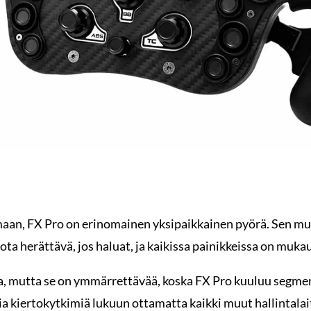
aan, FX Pro on erinomainen yksipaikkainen pyörä. Sen muo
ta herättävä, jos haluat, ja kaikissa painikkeissa on muk
ua, mutta se on ymmärrettävää, koska FX Pro kuuluu segmentt
a kiertokytkimiä lukuun ottamatta kaikki muut hallintalaitt