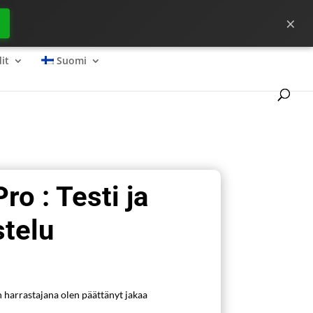
×
ta pääset hyvään alkuun ?
it
Suomi
ro : Testi ja
stelu
n harrastajana olen päättänyt jakaa