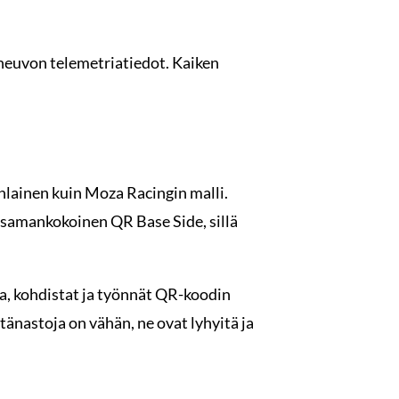
joneuvon telemetriatiedot. Kaiken
lainen kuin Moza Racingin malli.
n samankokoinen QR Base Side, sillä
a, kohdistat ja työnnät QR-koodin
tänastoja on vähän, ne ovat lyhyitä ja