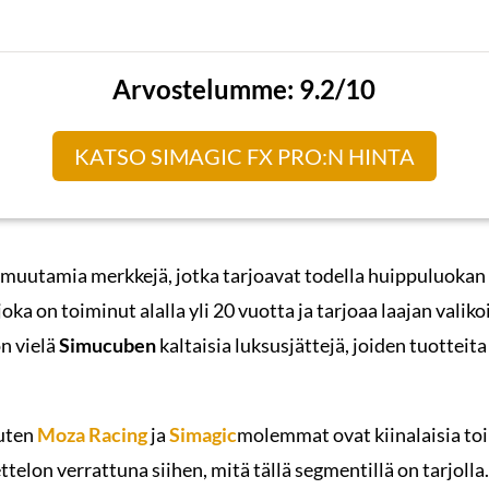
Arvostelumme: 9.2/10
KATSO SIMAGIC FX PRO:N HINTA
uutamia merkkejä, jotka tarjoavat todella huippuluokan 
joka on toiminut alalla yli 20 vuotta ja tarjoaa laajan vali
on vielä
Simucuben
kaltaisia luksusjättejä, joiden tuotteit
kuten
Moza Racing
ja
Simagic
molemmat ovat kiinalaisia toi
ttelon verrattuna siihen, mitä tällä segmentillä on tarjolla.