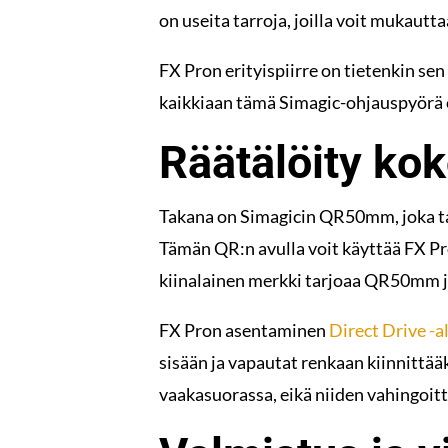
on useita tarroja, joilla voit mukautt
FX Pron erityispiirre on tietenkin se
kaikkiaan tämä Simagic-ohjauspyörä on 
Räätälöity ko
Takana on Simagicin QR50mm, joka tar
Tämän QR:n avulla voit käyttää FX Pr
kiinalainen merkki tarjoaa QR50mm
FX Pron asentaminen
Direct Drive -a
sisään ja vapautat renkaan kiinnittääk
vaakasuorassa, eikä niiden vahingoit