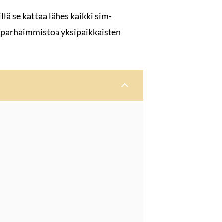
lä se kattaa lähes kaikki sim-
a parhaimmistoa yksipaikkaisten
2