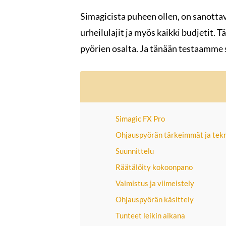
Simagicista puheen ollen, on sanottav
urheilulajit ja myös kaikki budjetit.
pyörien osalta. Ja tänään testaamme 
Simagic FX Pro
Ohjauspyörän tärkeimmät ja tekn
Suunnittelu
Räätälöity kokoonpano
Valmistus ja viimeistely
Ohjauspyörän käsittely
Tunteet leikin aikana