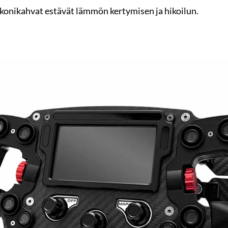
ilikonikahvat estävät lämmön kertymisen ja hikoilun.