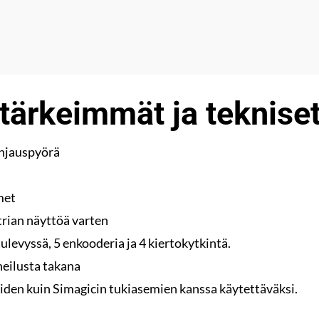
tärkeimmät ja teknise
ohjauspyörä
met
rian näyttöä varten
ulevyssä, 5 enkooderia ja 4 kiertokytkintä.
ilusta takana
den kuin Simagicin tukiasemien kanssa käytettäväksi.