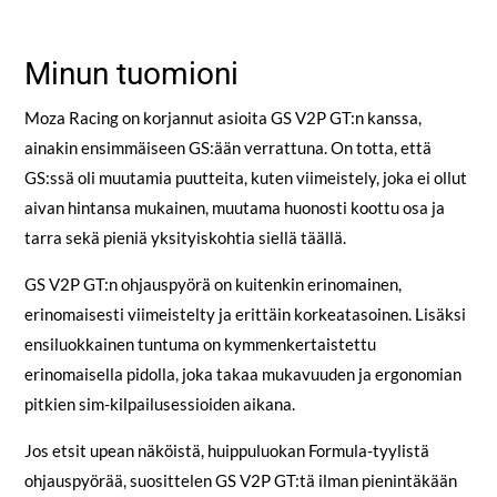
Minun tuomioni
Moza Racing on korjannut asioita GS V2P GT:n kanssa,
ainakin ensimmäiseen GS:ään verrattuna. On totta, että
GS:ssä oli muutamia puutteita, kuten viimeistely, joka ei ollut
aivan hintansa mukainen, muutama huonosti koottu osa ja
tarra sekä pieniä yksityiskohtia siellä täällä.
GS V2P GT:n ohjauspyörä on kuitenkin erinomainen,
erinomaisesti viimeistelty ja erittäin korkeatasoinen. Lisäksi
ensiluokkainen tuntuma on kymmenkertaistettu
erinomaisella pidolla, joka takaa mukavuuden ja ergonomian
pitkien sim-kilpailusessioiden aikana.
Jos etsit upean näköistä, huippuluokan Formula-tyylistä
ohjauspyörää, suosittelen GS V2P GT:tä ilman pienintäkään