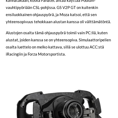
kannatakaan, koska Fanatec antaa käyttää Podium-
vauhtipyöriään CSL-pohjissa. GS V2P GT on kuitenkin
ensiluokkainen ohjauspyörä, ja Moza katsoi, että sen
yhteensopivuus tehokkaan alustan kanssa oli välttämätöntä.
Alustojen osalta tämä ohjauspyörä toimii vain PC:llä, kuten
alustat, joiden kanssa se on yhteensopiva. Simulaattoripelien
osalta luettelo on melko kattava, sillä se ulottuu ACC:stä
iRacingiin ja Forza Motorsportista.