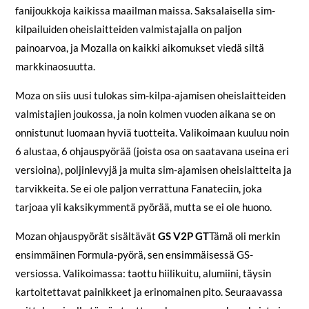
fanijoukkoja kaikissa maailman maissa. Saksalaisella sim-
kilpailuiden oheislaitteiden valmistajalla on paljon
painoarvoa, ja Mozalla on kaikki aikomukset viedä siltä
markkinaosuutta.
Moza on siis uusi tulokas sim-kilpa-ajamisen oheislaitteiden
valmistajien joukossa, ja noin kolmen vuoden aikana se on
onnistunut luomaan hyviä tuotteita. Valikoimaan kuuluu noin
6 alustaa, 6 ohjauspyörää (joista osa on saatavana useina eri
versioina), poljinlevyjä ja muita sim-ajamisen oheislaitteita ja
tarvikkeita. Se ei ole paljon verrattuna Fanateciin, joka
tarjoaa yli kaksikymmentä pyörää, mutta se ei ole huono.
Mozan ohjauspyörät sisältävät
GS V2P GT
Tämä oli merkin
ensimmäinen Formula-pyörä, sen ensimmäisessä GS-
versiossa. Valikoimassa: taottu hiilikuitu, alumiini, täysin
kartoitettavat painikkeet ja erinomainen pito. Seuraavassa