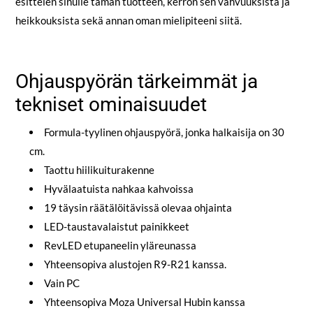
esittelen sinulle tämän tuotteen, kerron sen vahvuuksista ja
heikkouksista sekä annan oman mielipiteeni siitä.
Ohjauspyörän tärkeimmät ja
tekniset ominaisuudet
Formula-tyylinen ohjauspyörä, jonka halkaisija on 30
cm.
Taottu hiilikuiturakenne
Hyvälaatuista nahkaa kahvoissa
19 täysin räätälöitävissä olevaa ohjainta
LED-taustavalaistut painikkeet
RevLED etupaneelin yläreunassa
Yhteensopiva alustojen R9-R21 kanssa.
Vain PC
Yhteensopiva Moza Universal Hubin kanssa