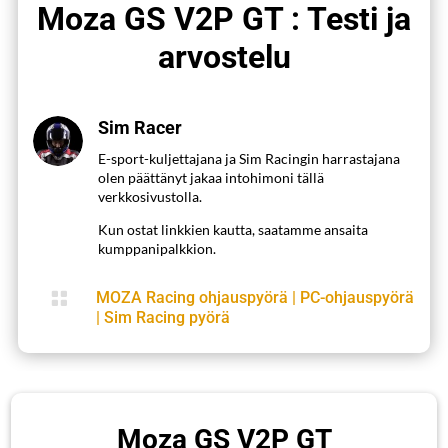
Moza GS V2P GT : Testi ja
arvostelu
Sim Racer
E-sport-kuljettajana ja Sim Racingin harrastajana
olen päättänyt jakaa intohimoni tällä
verkkosivustolla.
Kun ostat linkkien kautta, saatamme ansaita
kumppanipalkkion.

MOZA Racing ohjauspyörä
|
PC-ohjauspyörä
|
Sim Racing pyörä
Moza GS V2P GT