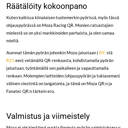
Räätälöity kokoonpano
Kuten kaikissa kiinalaisen tuotemerkin pyörissä, myös tässä
ohjauspyörässä on Moza Racing QR. Monien ratsastajien
mielestä se on yksi markkinoiden parhaista, ja olen samaa
mieltä.
Asennat tämän pyörän johonkin Moza-jalustaan (
R9:
stä
R21:
een) vetämällä QR-renkaasta, kohdistamalla pyörän
jalustaan, työntämällä sen paikalleen ja vapauttamalla
renkaan. Molempien laitteiden (ohjauspyörän ja tukiaseman)
välinen viestintä on langatonta, ja tämä on Moza QR:n ja
Fanatec QR:n tärkein ero.
Valmistus ja viimeistely
Moza ei ole kiertänyt puskia Formula-pyörän valmistuksessa: