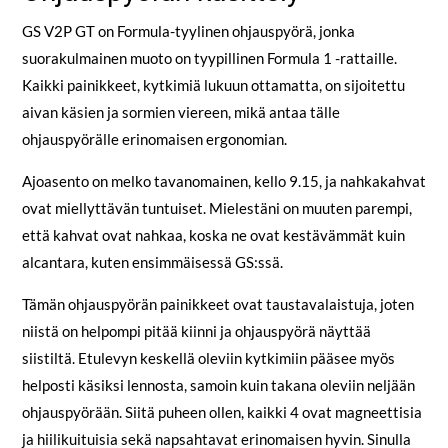
GS V2P GT on Formula-tyylinen ohjauspyörä, jonka
suorakulmainen muoto on tyypillinen Formula 1 -rattaille.
Kaikki painikkeet, kytkimiä lukuun ottamatta, on sijoitettu
aivan käsien ja sormien viereen, mikä antaa tälle
ohjauspyörälle erinomaisen ergonomian.
Ajoasento on melko tavanomainen, kello 9.15, ja nahkakahvat
ovat miellyttävän tuntuiset. Mielestäni on muuten parempi,
että kahvat ovat nahkaa, koska ne ovat kestävämmät kuin
alcantara, kuten ensimmäisessä GS:ssä.
Tämän ohjauspyörän painikkeet ovat taustavalaistuja, joten
niistä on helpompi pitää kiinni ja ohjauspyörä näyttää
siistiltä. Etulevyn keskellä oleviin kytkimiin pääsee myös
helposti käsiksi lennosta, samoin kuin takana oleviin neljään
ohjauspyörään. Siitä puheen ollen, kaikki 4 ovat magneettisia
ja hiilikuituisia sekä napsahtavat erinomaisen hyvin. Sinulla