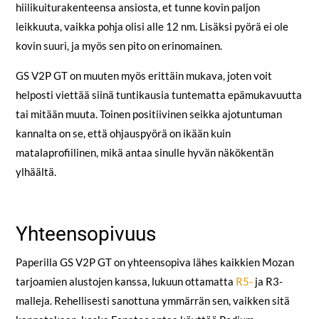
hiilikuiturakenteensa ansiosta, et tunne kovin paljon
leikkuuta, vaikka pohja olisi alle 12 nm. Lisäksi pyörä ei ole
kovin suuri, ja myös sen pito on erinomainen.
GS V2P GT on muuten myös erittäin mukava, joten voit
helposti viettää siinä tuntikausia tuntematta epämukavuutta
tai mitään muuta. Toinen positiivinen seikka ajotuntuman
kannalta on se, että ohjauspyörä on ikään kuin
matalaprofiilinen, mikä antaa sinulle hyvän näkökentän
ylhäältä.
Yhteensopivuus
Paperilla GS V2P GT on yhteensopiva lähes kaikkien Mozan
tarjoamien alustojen kanssa, lukuun ottamatta
R5-
ja R3-
malleja. Rehellisesti sanottuna ymmärrän sen, vaikken sitä