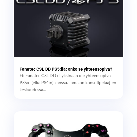
Fanatec CSL DD PS5:llä: onko se yhteensopiva?
Ei: Fanatec CSL DD ei yksinään ole yhteensopiva
PS5:n (eikä PS4:n) kanssa. Tämä on konsolipelaajien
keskuudessa...