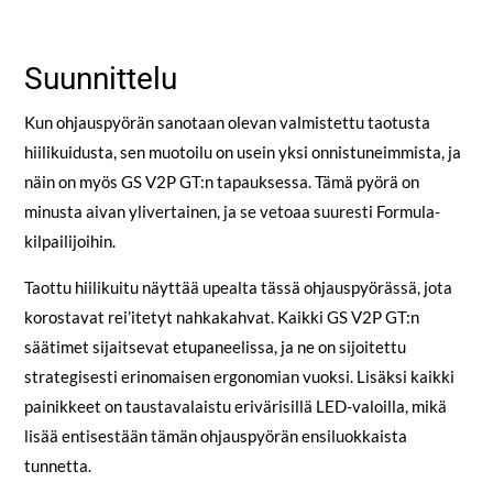
Suunnittelu
Kun ohjauspyörän sanotaan olevan valmistettu taotusta
hiilikuidusta, sen muotoilu on usein yksi onnistuneimmista, ja
näin on myös GS V2P GT:n tapauksessa. Tämä pyörä on
minusta aivan ylivertainen, ja se vetoaa suuresti Formula-
kilpailijoihin.
Taottu hiilikuitu näyttää upealta tässä ohjauspyörässä, jota
korostavat rei’itetyt nahkakahvat. Kaikki GS V2P GT:n
säätimet sijaitsevat etupaneelissa, ja ne on sijoitettu
strategisesti erinomaisen ergonomian vuoksi. Lisäksi kaikki
painikkeet on taustavalaistu erivärisillä LED-valoilla, mikä
lisää entisestään tämän ohjauspyörän ensiluokkaista
tunnetta.