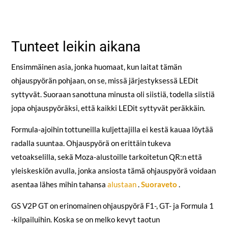
Tunteet leikin aikana
Ensimmäinen asia, jonka huomaat, kun laitat tämän
ohjauspyörän pohjaan, on se, missä järjestyksessä LEDit
syttyvät. Suoraan sanottuna minusta oli siistiä, todella siistiä
jopa ohjauspyöräksi, että kaikki LEDit syttyvät peräkkäin.
Formula-ajoihin tottuneilla kuljettajilla ei kestä kauaa löytää
radalla suuntaa. Ohjauspyörä on erittäin tukeva
vetoakselilla, sekä Moza-alustoille tarkoitetun QR:n että
yleiskeskiön avulla, jonka ansiosta tämä ohjauspyörä voidaan
asentaa lähes mihin tahansa
alustaan
.
Suoraveto
.
GS V2P GT on erinomainen ohjauspyörä F1-, GT- ja Formula 1
-kilpailuihin. Koska se on melko kevyt taotun