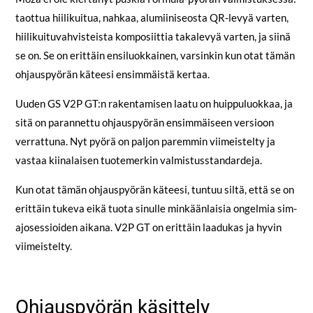
taottua hiilikuitua, nahkaa, alumiiniseosta QR-levyä varten,
hiilikuituvahvisteista komposiittia takalevyä varten, ja siinä
se on. Se on erittäin ensiluokkainen, varsinkin kun otat tämän
ohjauspyörän käteesi ensimmäistä kertaa.
Uuden GS V2P GT:n rakentamisen laatu on huippuluokkaa, ja
sitä on parannettu ohjauspyörän ensimmäiseen versioon
verrattuna. Nyt pyörä on paljon paremmin viimeistelty ja
vastaa kiinalaisen tuotemerkin valmistusstandardeja.
Kun otat tämän ohjauspyörän käteesi, tuntuu siltä, että se on
erittäin tukeva eikä tuota sinulle minkäänlaisia ongelmia sim-
ajosessioiden aikana. V2P GT on erittäin laadukas ja hyvin
viimeistelty.
Ohjauspyörän käsittely