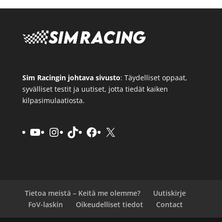
Sim Racingin johtava sivusto
: Täydelliset oppaat,
syvälliset testit ja uutiset, jotta tiedät kaiken
kilpasimulaatiosta.
YouTube
Instagram
TikTok
Facebook
X
Tietoa meistä – Keitä me olemme?
Uutiskirje
FoV-laskin
Oikeudelliset tiedot
Contact