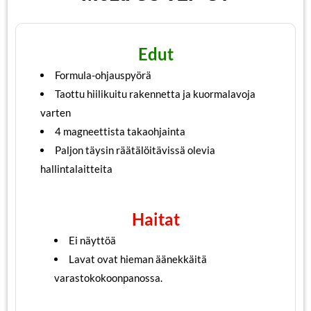
Edut
Formula-ohjauspyörä
Taottu hiilikuitu rakennetta ja kuormalavoja
varten
4 magneettista takaohjainta
Paljon täysin räätälöitävissä olevia
hallintalaitteita
Haitat
Ei näyttöä
Lavat ovat hieman äänekkäitä
varastokokoonpanossa.