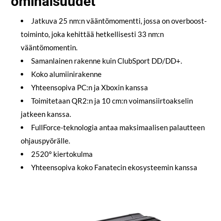
ominaisuudet
Jatkuva 25 nm:n vääntömomentti, jossa on overboost-
toiminto, joka kehittää hetkellisesti 33 nm:n
vääntömomentin.
Samanlainen rakenne kuin ClubSport DD/DD+.
Koko alumiinirakenne
Yhteensopiva PC:n ja Xboxin kanssa
Toimitetaan QR2:n ja 10 cm:n voimansiirtoakselin
jatkeen kanssa.
FullForce-teknologia antaa maksimaalisen palautteen
ohjauspyörälle.
2520° kiertokulma
Yhteensopiva koko Fanatecin ekosysteemin kanssa