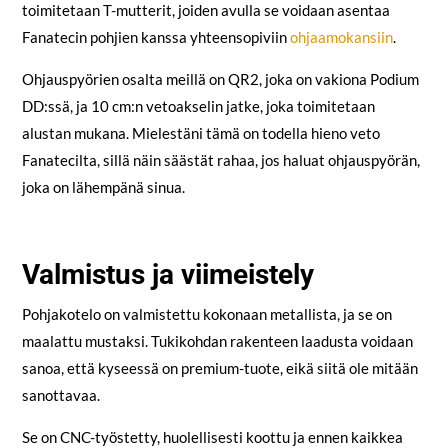
toimitetaan T-mutterit, joiden avulla se voidaan asentaa
Fanatecin pohjien kanssa yhteensopiviin
ohjaamokansiin
.
Ohjauspyörien osalta meillä on QR2, joka on vakiona Podium
DD:ssä, ja 10 cm:n vetoakselin jatke, joka toimitetaan
alustan mukana. Mielestäni tämä on todella hieno veto
Fanatecilta, sillä näin säästät rahaa, jos haluat ohjauspyörän,
joka on lähempänä sinua.
Valmistus ja viimeistely
Pohjakotelo on valmistettu kokonaan metallista, ja se on
maalattu mustaksi. Tukikohdan rakenteen laadusta voidaan
sanoa, että kyseessä on premium-tuote, eikä siitä ole mitään
sanottavaa.
Se on CNC-työstetty, huolellisesti koottu ja ennen kaikkea