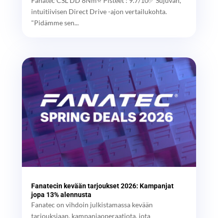
Fanatec CSL DD 8Nm⭐ Pisteet : 9.7/10✅ Sujuvan,
intuitiivisen Direct Drive -ajon vertailukohta.
"Pidämme sen...
Fanatecin kevään tarjoukset 2026: Kampanjat
jopa 13% alennusta
Fanatec on vihdoin julkistamassa kevään
tarjouksiaan, kampanjaoperaatiota, jota