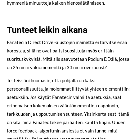
kymmeniä minuutteja kaiken hienosäätämiseen.
Tunteet leikin aikana
Fanatecin Direct Drive -alustojen mainetta ei tarvitse enää
korostaa, sillä ne ovat paitsi suosittuja myös erittäin
suorituskykyisiä. Mitä siis saavutetaan Podium DD:llä, jossa
on 25 nm:n vakiomomentti ja 33 nm:n overboost?
Testeissäni huomasin, että pohjalla on kaksi
persoonallisuutta, ja molemmat liittyvät yhteen elementtiin:
asetuksiin. Jos käytät Fanatecin valmiita asetuksia, saat
erinomaisen kokemuksen vääntömomentin, reagoinnin,
tarkkuuden ja uppoutumisen suhteen. Yksinkertaisesti tämä
on sitä, mitä Fanatec tekee parhaiten, kautta linjan. Uuden
force feedback -algoritmin ansiosta et vain tunne, mitä