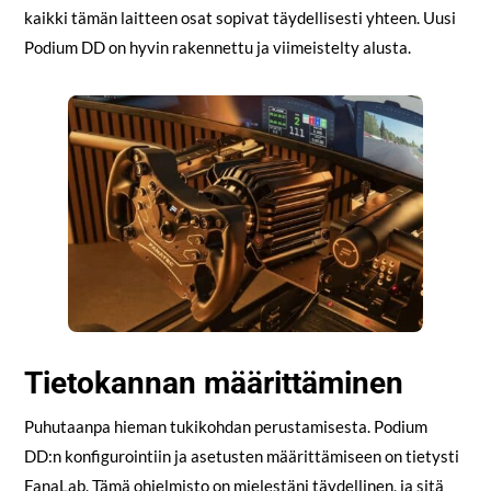
kaikki tämän laitteen osat sopivat täydellisesti yhteen. Uusi
Podium DD on hyvin rakennettu ja viimeistelty alusta.
Tietokannan määrittäminen
Puhutaanpa hieman tukikohdan perustamisesta. Podium
DD:n konfigurointiin ja asetusten määrittämiseen on tietysti
FanaLab. Tämä ohjelmisto on mielestäni täydellinen, ja sitä