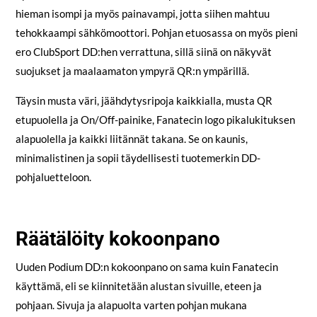
hieman isompi ja myös painavampi, jotta siihen mahtuu
tehokkaampi sähkömoottori. Pohjan etuosassa on myös pieni
ero ClubSport DD:hen verrattuna, sillä siinä on näkyvät
suojukset ja maalaamaton ympyrä QR:n ympärillä.
Täysin musta väri, jäähdytysripoja kaikkialla, musta QR
etupuolella ja On/Off-painike, Fanatecin logo pikalukituksen
alapuolella ja kaikki liitännät takana. Se on kaunis,
minimalistinen ja sopii täydellisesti tuotemerkin DD-
pohjaluetteloon.
Räätälöity kokoonpano
Uuden Podium DD:n kokoonpano on sama kuin Fanatecin
käyttämä, eli se kiinnitetään alustan sivuille, eteen ja
pohjaan. Sivuja ja alapuolta varten pohjan mukana