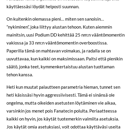
käyttäessäsi löydät helposti suunnan.
On kuitenkin olemassa pieni… miten sen sanoisin…
”nykiminen”, joka liittyy alustan tehoon. Kuten aiemmin
mainitsin, uusi Podium DD kehittää 25 nm:n vääntömomentin
vakiossa ja 33 nm:n vääntömomentin overboostissa.
Paperilla tämä on mahtavan voimakas, ja radalla se on
uuvuttavaa, kun kaikki on maksimissaan. Paitsi että pienikin
säätö, jonka teet, kymmenkertaistuu alustan tuottaman
tehon kanssa.
Heti kun muutat palautteen parametria hieman, tunnet sen
heti käsissäsi hyvin aggressiivisesti. Tämä ei sinänsä ole
ongelma, mutta oikeiden asetusten löytäminen vie aikaa,
varsinkin jos menet pois Fanatecin polulta. Periaatteessa
kaikki on hyvin, jos käytät tuotemerkin valmiita asetuksia.
Jos käytät omia asetuksiasi, voit odottaa käyttäväsi useita