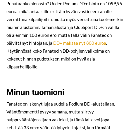
Puhutaanko hinnasta? Uuden Podium DD:n hinta on 1099,95
euroa, mikä antaa sille erittäin hyvän vastineen rahalle
verrattuna kilpailijoihin, mutta myös verrattuna tuotemerkin
muihin alustoihin. Tämän alustan ja ClubSport DD+:n välillä
oli aiemmin 100 euron ero, mutta tällä välin Fanatec on
päivittänyt hintojaan, ja
DD+ maksaa nyt 800 euroa
.
Käytännössä koko Fanatecin DD-pohjien valikoima on
kokenut hinnan pudotuksen, mikä on hyvä asia
kilpaurheilijoille.
Minun tuomioni
Fanatec on iskenyt lujaa uudella Podium DD -alustallaan.
Vääntömomentti pysyy samana, mutta siirtyy
huippuvääntöjen sijaan vakioksi, ja tämä laite voi jopa
kehittää 33 nm:n vääntöä lyhyeksi ajaksi, kun törmäät