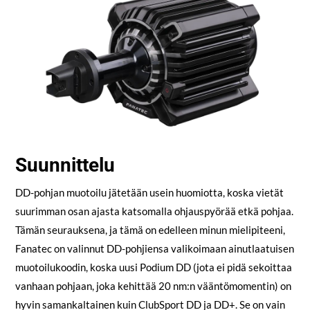
Suunnittelu
DD-pohjan muotoilu jätetään usein huomiotta, koska vietät
suurimman osan ajasta katsomalla ohjauspyörää etkä pohjaa.
Tämän seurauksena, ja tämä on edelleen minun mielipiteeni,
Fanatec on valinnut DD-pohjiensa valikoimaan ainutlaatuisen
muotoilukoodin, koska uusi Podium DD (jota ei pidä sekoittaa
vanhaan pohjaan, joka kehittää 20 nm:n vääntömomentin) on
hyvin samankaltainen kuin ClubSport DD ja DD+. Se on vain