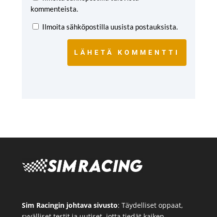
kommenteista.
Ilmoita sähköpostilla uusista postauksista.
LÄHETÄ KOMMENTTI
Sim Racingin johtava sivusto
: Täydelliset oppaat,
syvälliset testit ja uutiset, jotta tiedät kaiken