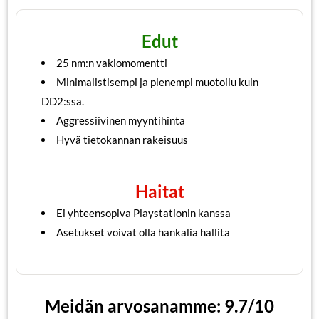
Edut
25 nm:n vakiomomentti
Minimalistisempi ja pienempi muotoilu kuin
DD2:ssa.
Aggressiivinen myyntihinta
Hyvä tietokannan rakeisuus
Haitat
Ei yhteensopiva Playstationin kanssa
Asetukset voivat olla hankalia hallita
Meidän arvosanamme: 9.7/10