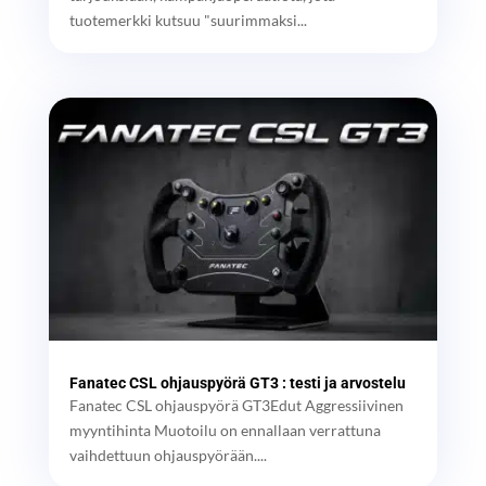
tuotemerkki kutsuu "suurimmaksi...
Fanatec CSL ohjauspyörä GT3 : testi ja arvostelu
Fanatec CSL ohjauspyörä GT3Edut Aggressiivinen
myyntihinta Muotoilu on ennallaan verrattuna
vaihdettuun ohjauspyörään....