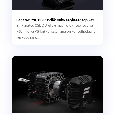
Fanatec CSL DD PS5:llä: onko se yhteensopiva?
Ei: Fanatec CSL DD ei yksinään ole yhteensopiva
PS5:n (eikä PS4:n) kanssa. Tämä on konsolipelaajien
keskuudessa...