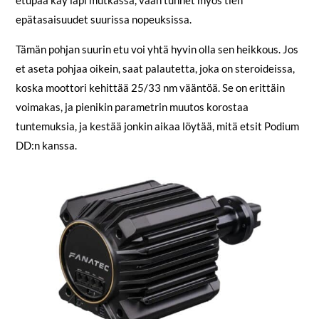
etupää käy läpi mutkassa, vaan tunnet myös tien
epätasaisuudet suurissa nopeuksissa.
Tämän pohjan suurin etu voi yhtä hyvin olla sen heikkous. Jos
et aseta pohjaa oikein, saat palautetta, joka on steroideissa,
koska moottori kehittää 25/33 nm vääntöä. Se on erittäin
voimakas, ja pienikin parametrin muutos korostaa
tuntemuksia, ja kestää jonkin aikaa löytää, mitä etsit Podium
DD:n kanssa.