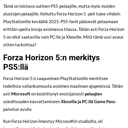
Tämä on loistava uutinen PS5-pelaajille, mutta myös muiden
alustojen pelaajille. Kehuttu Forza Horizon 5 -peli tulee vihdoin
PlayStationille keväällä 2025. PS5-fanit pääsevät pelaamaan
erittäin upeita kisoja avoimessa tilassa. Tähän asti Forza Horizon
5 on ollut saatavilla vain PC:lle ja Xboxille. Mitä tämä uusi avaus
sitten tarkoittaa?
Forza Horizon 5:n merkitys
PS5:llä
Forza Horizon 5:n saapuminen PlayStationille merkitsee
todellista vallankumousta avoimen maailman ajopeleissä. Tähän
asti
Microsoft
on keskittynyt ensisijaisesti
pelaajien
uskollisuuden kasvattamiseen
Xboxilla ja PC:llä
Game Pass
-
palvelun avulla.
Kun Forza Horizon ilmestyy Microsoftin studioilta, oli