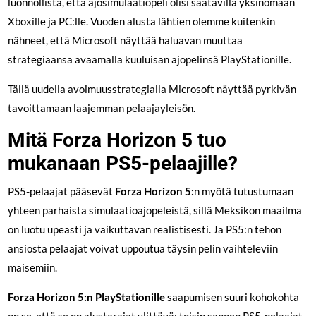
luonnollista, että ajosimulaatiopeli olisi saatavilla yksinomaan
Xboxille ja PC:lle. Vuoden alusta lähtien olemme kuitenkin
nähneet, että Microsoft näyttää haluavan muuttaa
strategiaansa avaamalla kuuluisan ajopelinsä PlayStationille.
Tällä uudella avoimuusstrategialla Microsoft näyttää pyrkivän
tavoittamaan laajemman pelaajayleisön.
Mitä Forza Horizon 5 tuo
mukanaan PS5-pelaajille?
PS5-pelaajat pääsevät
Forza Horizon 5:
n myötä tutustumaan
yhteen parhaista simulaatioajopeleistä, sillä Meksikon maailma
on luotu upeasti ja vaikuttavan realistisesti. Ja PS5:n tehon
ansiosta pelaajat voivat uppoutua täysin pelin vaihteleviin
maisemiin.
Forza Horizon 5:n PlayStationille
saapumisen suuri kohokohta
on se, että se on alustarajat ylittävä: toisin sanoen PS5-pelaajat