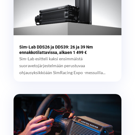
Sim-Lab DDS26 ja DDS39: 26 ja 39 Nm
ennakkotilattavissa, alkaen 1 499 €
Sim-Lab esitteli kaksi ensimmäistä
suoravetojärjestelmään perustuvaa
ohjausyksikköään SimRacing Expo -messuilla...