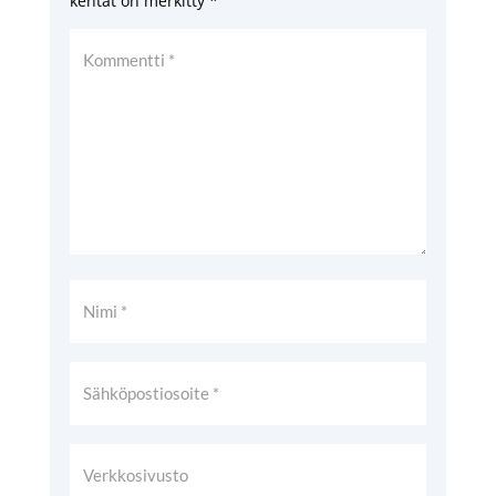
kentät on merkitty
*