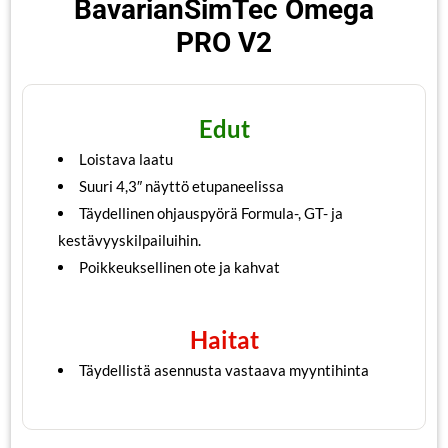
BavarianSimTec Omega
PRO V2
Edut
Loistava laatu
Suuri 4,3″ näyttö etupaneelissa
Täydellinen ohjauspyörä Formula-, GT- ja
kestävyyskilpailuihin.
Poikkeuksellinen ote ja kahvat
Haitat
Täydellistä asennusta vastaava myyntihinta