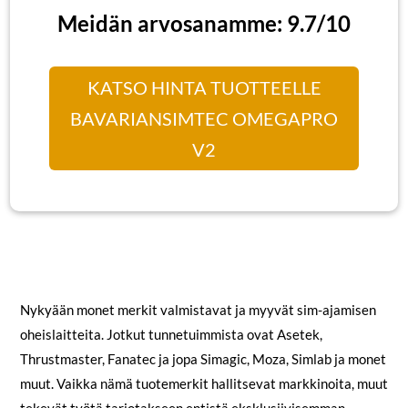
Meidän arvosanamme: 9.7/10
KATSO HINTA TUOTTEELLE
BAVARIANSIMTEC OMEGAPRO
V2
Nykyään monet merkit valmistavat ja myyvät sim-ajamisen
oheislaitteita. Jotkut tunnetuimmista ovat Asetek,
Thrustmaster, Fanatec ja jopa
Simagic, Moza, Simlab ja monet
muut. Vaikka nämä tuotemerkit hallitsevat markkinoita, muut
tekevät työtä tarjotakseen entistä eksklusiivisemman