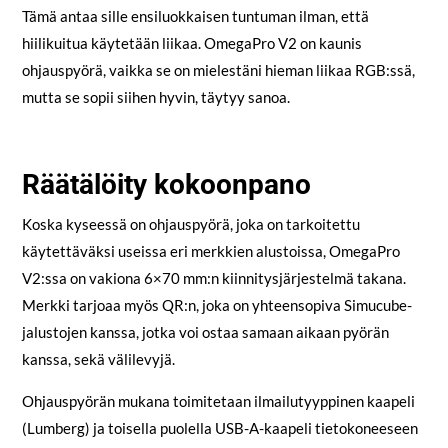
Tämä antaa sille ensiluokkaisen tuntuman ilman, että
hiilikuitua käytetään liikaa. OmegaPro V2 on kaunis
ohjauspyörä, vaikka se on mielestäni hieman liikaa RGB:ssä,
mutta se sopii siihen hyvin, täytyy sanoa.
Räätälöity kokoonpano
Koska kyseessä on ohjauspyörä, joka on tarkoitettu
käytettäväksi useissa eri merkkien alustoissa, OmegaPro
V2:ssa on vakiona 6×70 mm:n kiinnitysjärjestelmä takana.
Merkki tarjoaa myös QR:n, joka on yhteensopiva Simucube-
jalustojen kanssa, jotka voi ostaa samaan aikaan pyörän
kanssa, sekä välilevyjä.
Ohjauspyörän mukana toimitetaan ilmailutyyppinen kaapeli
(Lumberg) ja toisella puolella USB-A-kaapeli tietokoneeseen