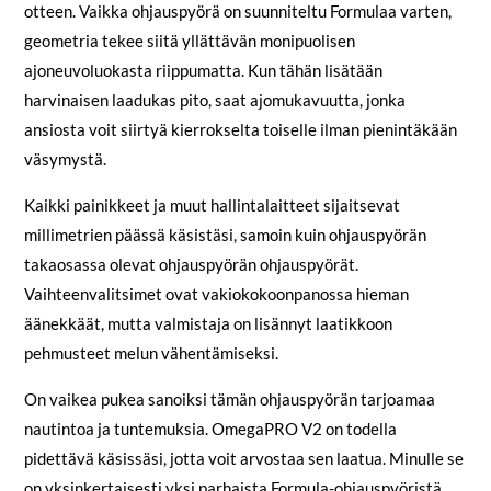
otteen. Vaikka ohjauspyörä on suunniteltu Formulaa varten,
geometria tekee siitä yllättävän monipuolisen
ajoneuvoluokasta riippumatta. Kun tähän lisätään
harvinaisen laadukas pito, saat ajomukavuutta, jonka
ansiosta voit siirtyä kierrokselta toiselle ilman pienintäkään
väsymystä.
Kaikki painikkeet ja muut hallintalaitteet sijaitsevat
millimetrien päässä käsistäsi, samoin kuin ohjauspyörän
takaosassa olevat ohjauspyörän ohjauspyörät.
Vaihteenvalitsimet ovat vakiokokoonpanossa hieman
äänekkäät, mutta valmistaja on lisännyt laatikkoon
pehmusteet melun vähentämiseksi.
On vaikea pukea sanoiksi tämän ohjauspyörän tarjoamaa
nautintoa ja tuntemuksia. OmegaPRO V2 on todella
pidettävä käsissäsi, jotta voit arvostaa sen laatua. Minulle se
on yksinkertaisesti yksi parhaista Formula-ohjauspyöristä,