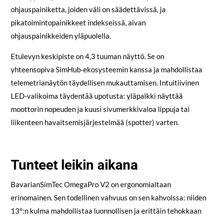
ohjauspainiketta, joiden väli on säädettävissä, ja
pikatoimintopainikkeet indekseissä, aivan
ohjauspainikkeiden yläpuolella.
Etulevyn keskipiste on 4,3 tuuman näyttö. Se on
yhteensopiva SimHub-ekosysteemin kanssa ja mahdollistaa
telemetrianäytön täydellisen mukauttamisen. Intuitiivinen
LED-valikoima täydentää upotusta: yläpalkki näyttää
moottorin nopeuden ja kuusi sivumerkkivaloa lippuja tai
liikenteen havaitsemisjärjestelmää (spotter) varten.
Tunteet leikin aikana
BavarianSimTec OmegaPro V2 on ergonomialtaan
erinomainen. Sen todellinen vahvuus on sen kahvoissa: niiden
13°:n kulma mahdollistaa luonnollisen ja erittäin tehokkaan