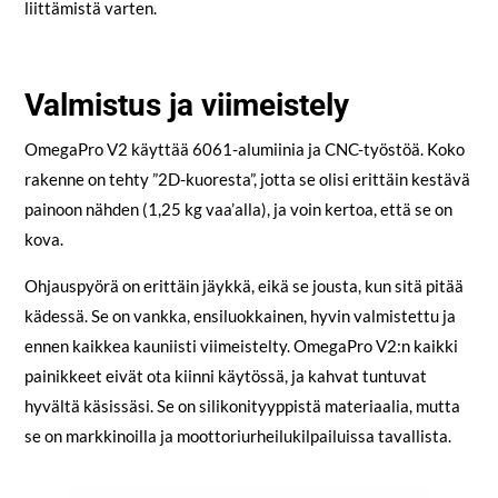
liittämistä varten.
Valmistus ja viimeistely
OmegaPro V2 käyttää 6061-alumiinia ja CNC-työstöä. Koko
rakenne on tehty ”2D-kuoresta”, jotta se olisi erittäin kestävä
painoon nähden (1,25 kg vaa’alla), ja voin kertoa, että se on
kova.
Ohjauspyörä on erittäin jäykkä, eikä se jousta, kun sitä pitää
kädessä. Se on vankka, ensiluokkainen, hyvin valmistettu ja
ennen kaikkea kauniisti viimeistelty. OmegaPro V2:n kaikki
painikkeet eivät ota kiinni käytössä, ja kahvat tuntuvat
hyvältä käsissäsi. Se on silikonityyppistä materiaalia, mutta
se on markkinoilla ja moottoriurheilukilpailuissa tavallista.