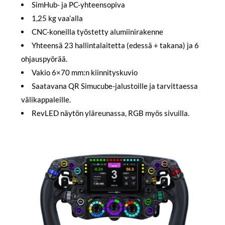
SimHub- ja PC-yhteensopiva
1,25 kg vaa’alla
CNC-koneilla työstetty alumiinirakenne
Yhteensä 23 hallintalaitetta (edessä + takana) ja 6
ohjauspyörää.
Vakio 6×70 mm:n kiinnityskuvio
Saatavana QR Simucube-jalustoille ja tarvittaessa
välikappaleille.
RevLED näytön yläreunassa, RGB myös sivuilla.