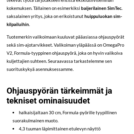
kokemuksen. Tällainen on esimerkiksi
baijerilainen SimTec.
saksalainen yritys, joka on erikoistunut
huippuluokan sim-
kilpailuihin
.
Tuotemerkin valikoimaan kuuluvat pääasiassa ohjauspyörät
sekä sim-ajotarvikkeet. Valikoiman yläpäässä on OmegaPro
V2, Formula-tyyppinen ohjauspyörä, joka on hyvin valikoiva
kuljettajien suhteen. Seuraavassa tarkastelemme sen
suorituskykyä asennuksessamme.
Ohjauspyörän tärkeimmät ja
tekniset ominaisuudet
halkaisijaltaan 30 cm, Formula-pyörille tyypillinen
suorakulmainen muoto.
4,3 tuuman läpimittainen etulevyn näyttö