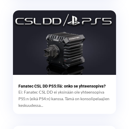
Fanatec CSL DD PS5:llä: onko se yhteensopiva?
Ei: Fanatec CSL DD ei yksinään ole yhteensopiva
PS5:n (eikä PS4:n) kanssa. Tämä on konsolipelaajien
keskuudessa...