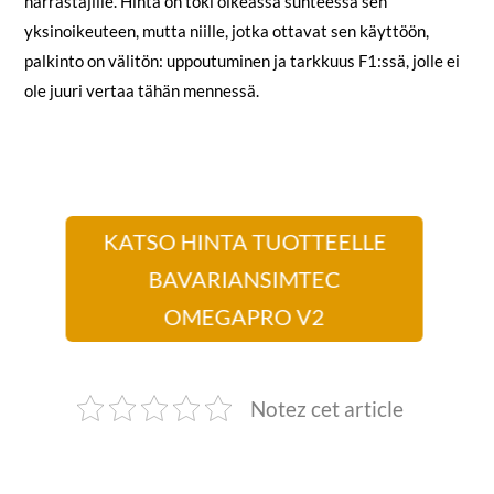
harrastajille. Hinta on toki oikeassa suhteessa sen
yksinoikeuteen, mutta niille, jotka ottavat sen käyttöön,
palkinto on välitön: uppoutuminen ja tarkkuus F1:ssä, jolle ei
ole juuri vertaa tähän mennessä.
KATSO HINTA TUOTTEELLE
BAVARIANSIMTEC
OMEGAPRO V2
Notez cet article