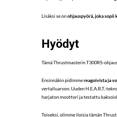
Lisäksi se on
ohjauspyörä, joka sopii
Hyödyt
Tämä Thrustmasterin T300RS-ohjauspy
Ensinnäkin pidimme
reagoivista ja 
vertailuarvon. Uuden H.E.A.R.T.-tekn
harjaton moottori ja testattu kaksoish
Toiseksi, olimme iloisia tämän Thru