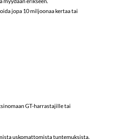
ka myydään erikseen.
ida jopa 10 miljoonaa kertaa tai
yksinomaan GT-harrastajille tai
amista uskomattomista tuntemuksista.