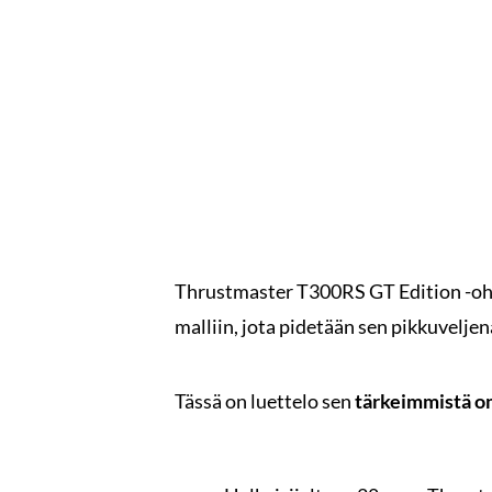
Thrustmaster T300RS GT Edition -o
malliin, jota pidetään sen pikkuveljen
Tässä on luettelo sen
tärkeimmistä o