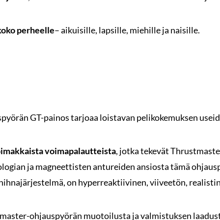
 koko perheelle
– aikuisille, lapsille, miehille ja naisille.
örän GT-painos tarjoaa loistavan pelikokemuksen useide
voimakkaista voimapalautteista
, jotka tekevät Thrustmas
ologian ja magneettisten antureiden ansiosta tämä ohjaus
ihnajärjestelmä, on hyperreaktiivinen, viiveetön, realistin
stmaster-ohjauspyörän muotoilusta ja valmistuksen laadus