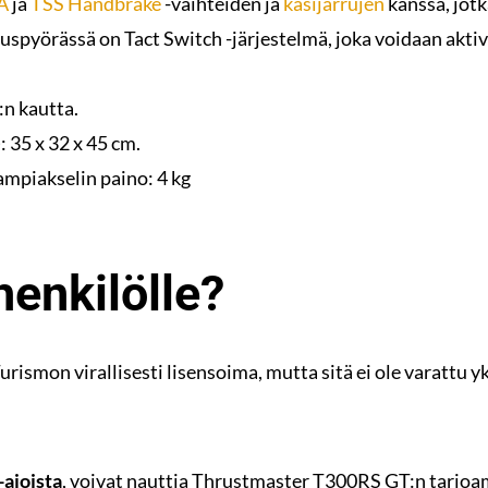
A
ja
TSS Handbrake
-vaihteiden ja
käsijarrujen
kanssa, jot
pyörässä on Tact Switch -järjestelmä, joka voidaan aktivo
:n kautta.
: 35 x 32 x 45 cm.
ampiakselin paino: 4 kg
henkilölle?
rismon virallisesti lisensoima, mutta sitä ei ole varattu 
-ajoista
, voivat nauttia Thrustmaster T300RS GT:n tarjo