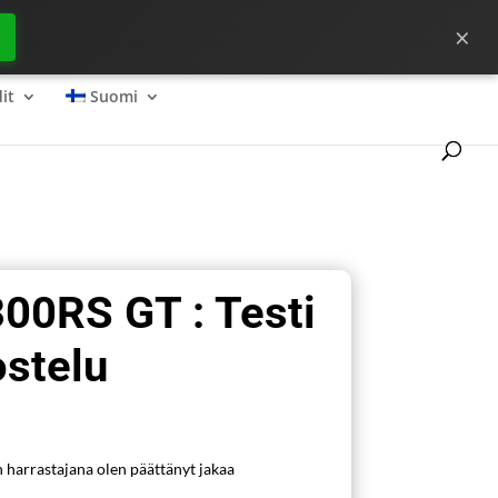
×
ta pääset hyvään alkuun ?
it
Suomi
00RS GT : Testi
ostelu
n harrastajana olen päättänyt jakaa