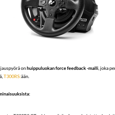
hjauspyörä on
huippuluokan force feedback -malli
, joka p
ä,
T300RS:
ään.
minaisuuksista
: