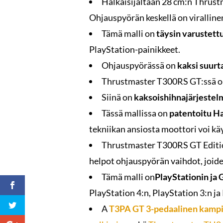
Halkaisijaltaan 28 cm:n Thrust
Ohjauspyörän keskellä on viralline
Tämä malli on
täysin varustett
PlayStation-painikkeet.
Ohjauspyörässä on
kaksi suurt
Thrustmaster T300RS GT:ssä o
Siinä on
kaksoishihnajärjestel
Tässä mallissa on
patentoitu H
tekniikan ansiosta moottori voi käy
Thrustmaster T300RS GT Editi
helpot ohjauspyörän vaihdot, joide
Tämä malli on
PlayStationin ja 
PlayStation 4:n, PlayStation 3:n ja
A
T3PA GT 3-pedaalinen kampi