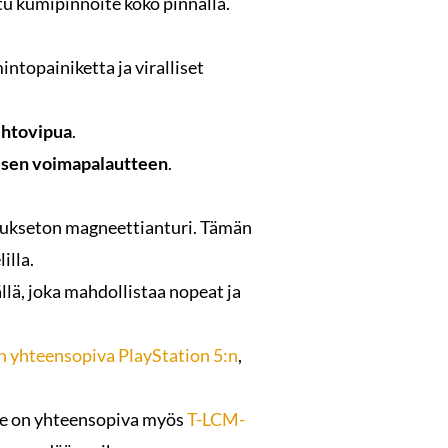
u kumipinnoite koko pinnalla.
intopainiketta ja viralliset
ihtovipua
.
tisen voimapalautteen
.
etukseton magneettianturi. Tämän
illa.
llä, joka mahdollistaa nopeat ja
n yhteensopiva PlayStation 5:n
,
se on yhteensopiva myös
T-LCM-