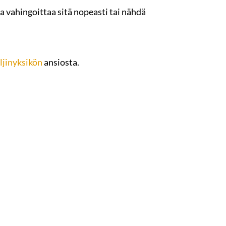
sa vahingoittaa sitä nopeasti tai nähdä
ljinyksikön
ansiosta.