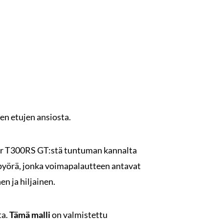
n etujen ansiosta.
ter T300RS GT:stä tuntuman kannalta
pyörä, jonka voimapalautteen antavat
en ja hiljainen.
ta.
Tämä malli
on valmistettu