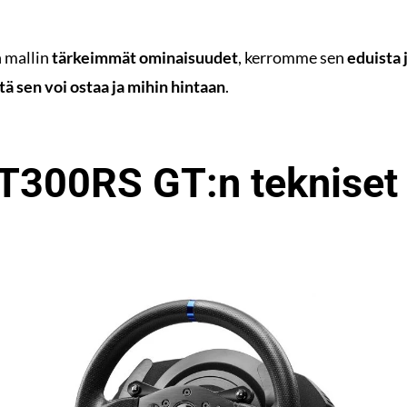
n mallin
tärkeimmät ominaisuudet
, kerromme sen
eduista 
tä sen voi ostaa ja mihin hintaan
.
T300RS GT:n tekniset 