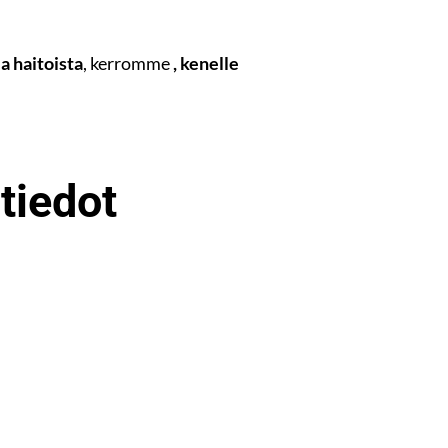
ja haitoista
, kerromme
, kenelle
tiedot