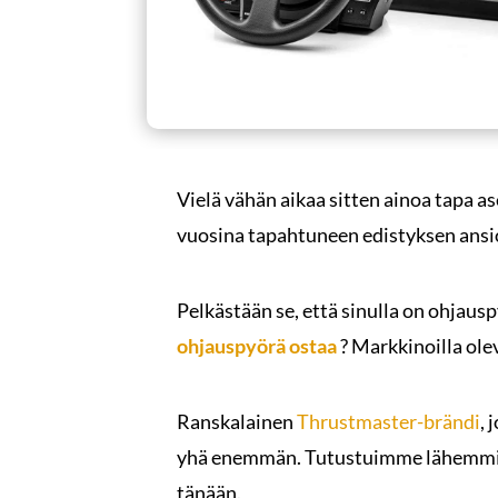
Vielä vähän aikaa sitten ainoa tapa a
vuosina tapahtuneen edistyksen ansi
Pelkästään se, että sinulla on ohjau
ohjauspyörä ostaa
? Markkinoilla olev
Ranskalainen
Thrustmaster-brändi
, 
yhä enemmän. Tutustuimme lähemm
tänään.