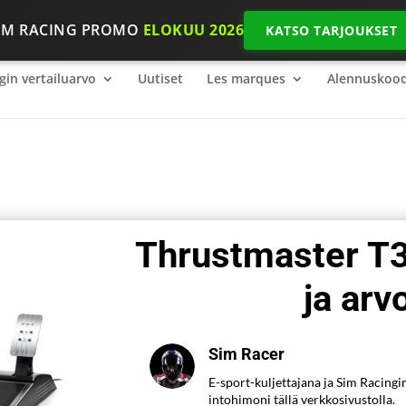
IM RACING PROMO
ELOKUU 2026
KATSO TARJOUKSET
gin vertailuarvo
2026 SimRacing: Mitä varusteita tarvitset, jot
gin vertailuarvo
Uutiset
Les marques
Alennuskood
Thrustmaster T3
ja arv
Sim Racer
E-sport-kuljettajana ja Sim Racingi
intohimoni tällä verkkosivustolla.