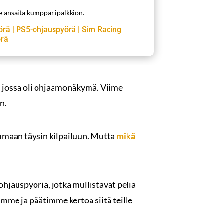
me ansaita kumppanipalkkion.
örä
|
PS5-ohjauspyörä
|
Sim Racing
örä
iä, jossa oli ohjaamonäkymä. Viime
n.
tumaan täysin kilpailuun. Mutta
mikä
ohjauspyöriä, jotka mullistavat peliä
mme ja päätimme kertoa siitä teille