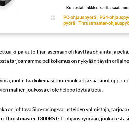
Kun ostat linkkien kautta, saatam

PC-ohjauspyörä
|
PS4-ohjauspy
pyörä
|
Thrustmaster-ohjauspy
settua kilpa-autoilijan asemaan oli käyttää ohjainta ja pel
osta tarjoamamme pelikokemus on nykyään täysin erilaine
spyörä, mullistaa kokemasi tuntemukset ja saa sinut uppou
ien mallien joukossa ei ole helppo löytää tietä.
joka on johtava Sim-racing-varusteiden valmistaja, tarjoaa 
in
Thrustmaster T300RS GT
-ohjauspyörään, jonka testasi