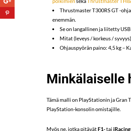
polkimien
sekä
Thrustmaster TH8
Thrustmaster T300RS GT -ohjaus
enemmän.
Se on langallinen ja liitetty USB
Mitat (leveys / korkeus / syvyys)
Ohjauspyörän paino: 4,5 kg – K
Minkälaiselle 
Tämä malli on PlayStationin ja Gran Tu
PlayStation-konsolin omistajille.
Myös ne, jotka pitävät
F1-
tai
iRacing