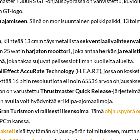
master T300RS GT -ohjauspyörässä on vahvistettu, kuvioit
n GT-logo.
u ajamiseen
. Siinä on monisuuntainen poikkipalkki, 13 toim
a,
kiinteää 13 cm:n täysmetallista
sekventiaalivaihteenva
n 25 watin
harjaton moottori
, joka antaa
herkän ja realis
mä
, joka takaa sujuvat pelisessiot ilman kuolleita alueita.
allEffect AccuRate Technology
(H.E.A.R.T), jossa on kosk
ttää 16 bitin resoluutiota eli noin 65536 arvoa ohjausaksel
on on varustettu
Thrustmaster Quick Release
-järjestelmä
n avulla voit hyödyntää eri kilpa-ajomaailmoja.
Gran Turismon virallisesti lisensoima
. Tämä
ohjauspyörä o
 PC:n kanssa.
akseli
sisältyy tämän ohjauspyörän toimitukseen, mutta 