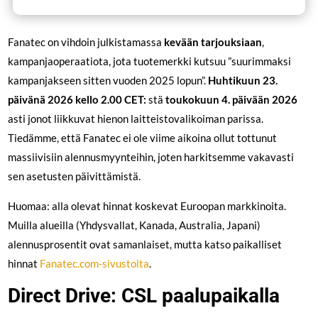
Fanatec on vihdoin julkistamassa
kevään tarjouksiaan
,
kampanjaoperaatiota, jota tuotemerkki kutsuu ”suurimmaksi
kampanjakseen sitten vuoden 2025 lopun”.
Huhtikuun 23.
päivänä 2026 kello 2.00 CET:
stä
toukokuun 4. päivään 2026
asti jonot liikkuvat hienon laitteistovalikoiman parissa.
Tiedämme, että Fanatec ei ole viime aikoina ollut tottunut
massiivisiin alennusmyynteihin, joten harkitsemme vakavasti
sen asetusten päivittämistä.
Huomaa: alla olevat hinnat koskevat Euroopan markkinoita.
Muilla alueilla (Yhdysvallat, Kanada, Australia, Japani)
alennusprosentit ovat samanlaiset, mutta katso paikalliset
hinnat
Fanatec.com-sivustolta
.
Direct Drive: CSL paalupaikalla