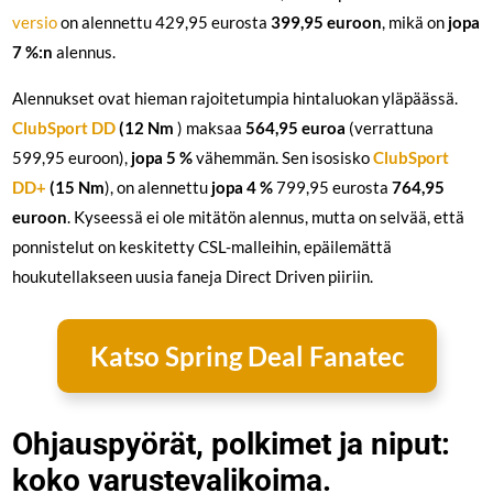
versio
on alennettu 429,95 eurosta
399,95 euroon
, mikä on
jopa
7 %:n
alennus.
Alennukset ovat hieman rajoitetumpia hintaluokan yläpäässä.
ClubSport DD
(12 Nm
) maksaa
564,95 euroa
(verrattuna
599,95 euroon),
jopa 5 %
vähemmän. Sen isosisko
ClubSport
DD+
(15 Nm
), on alennettu
jopa 4 %
799,95 eurosta
764,95
euroon
. Kyseessä ei ole mitätön alennus, mutta on selvää, että
ponnistelut on keskitetty CSL-malleihin, epäilemättä
houkutellakseen uusia faneja Direct Driven piiriin.
Katso Spring Deal Fanatec
Ohjauspyörät, polkimet ja niput:
koko varustevalikoima.