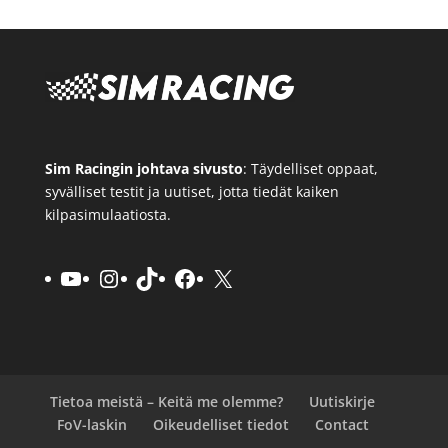
Sim Racingin johtava sivusto
: Täydelliset oppaat,
syvälliset testit ja uutiset, jotta tiedät kaiken
kilpasimulaatiosta.
YouTube
Instagram
TikTok
Facebook
X
Tietoa meistä – Keitä me olemme?
Uutiskirje
FoV-laskin
Oikeudelliset tiedot
Contact