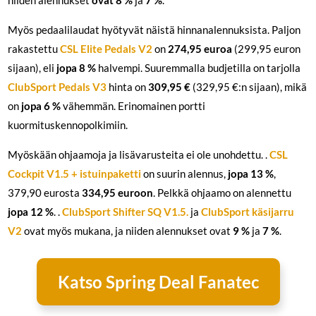
Myös pedaalilaudat hyötyvät näistä hinnanalennuksista. Paljon
rakastettu
CSL Elite Pedals V2
on
274,95 euroa
(299,95 euron
sijaan), eli
jopa 8 %
halvempi. Suuremmalla budjetilla on tarjolla
ClubSport Pedals V3
hinta on
309,95 €
(329,95 €:n sijaan), mikä
on
jopa 6 %
vähemmän. Erinomainen portti
kuormituskennopolkimiin.
Myöskään ohjaamoja ja lisävarusteita ei ole unohdettu. .
CSL
Cockpit V1.5 + istuinpaketti
on suurin alennus,
jopa 13 %
,
379,90 eurosta
334,95 euroon
. Pelkkä ohjaamo on alennettu
jopa 12 %
. .
ClubSport Shifter SQ V1.5.
ja
ClubSport käsijarru
V2
ovat myös mukana, ja niiden alennukset ovat
9 %
ja
7 %
.
Katso Spring Deal Fanatec