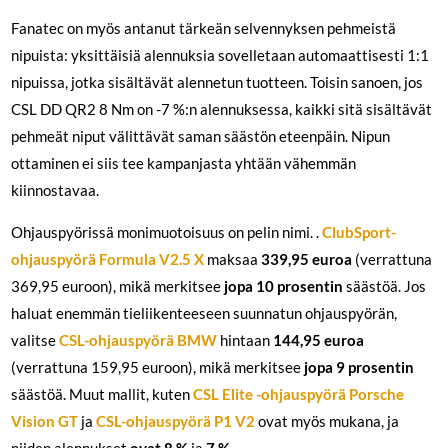
Fanatec on myös antanut tärkeän selvennyksen pehmeistä
nipuista: yksittäisiä alennuksia sovelletaan automaattisesti 1:1
nipuissa, jotka sisältävät alennetun tuotteen. Toisin sanoen, jos
CSL DD QR2 8 Nm on -7 %:n alennuksessa, kaikki sitä sisältävät
pehmeät niput välittävät saman säästön eteenpäin. Nipun
ottaminen ei siis tee kampanjasta yhtään vähemmän
kiinnostavaa.
Ohjauspyörissä monimuotoisuus on pelin nimi. .
ClubSport-
ohjauspyörä Formula V2.5 X
maksaa
339,95 euroa
(verrattuna
369,95 euroon), mikä merkitsee
jopa 10 prosentin
säästöä. Jos
haluat enemmän tieliikenteeseen suunnatun ohjauspyörän,
valitse
CSL-ohjauspyörä BMW
hintaan
144,95 euroa
(verrattuna 159,95 euroon), mikä merkitsee
jopa 9 prosentin
säästöä. Muut mallit, kuten
CSL Elite -ohjauspyörä Porsche
Vision GT
ja
CSL-ohjauspyörä P1 V2
ovat myös mukana, ja
niiden alennukset
ovat 8 %
ja
7 %
.